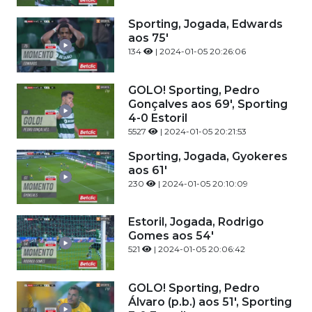
Sporting, Jogada, Edwards
aos 75'
134
| 2024-01-05 20:26:06
GOLO! Sporting, Pedro
Gonçalves aos 69', Sporting
4-0 Estoril
5527
| 2024-01-05 20:21:53
Sporting, Jogada, Gyokeres
aos 61'
230
| 2024-01-05 20:10:09
Estoril, Jogada, Rodrigo
Gomes aos 54'
521
| 2024-01-05 20:06:42
GOLO! Sporting, Pedro
Álvaro (p.b.) aos 51', Sporting