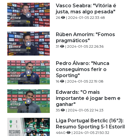
Vasco Seabra: "Vitória é
justa, mas algo pesada"
26
| 2024-01-05 22:33:48
Rúben Amorim: "Fomos
pragmáticos"
31
| 2024-01-05 22:26:36
Pedro Álvaro: "Nunca
conseguimos ferir o
Sporting"
16
| 2024-01-05 22:19:08
Edwards: "O mais
importante é jogar bem e
ganhar"
35
| 2024-01-05 22:14:23
Liga Portugal Betclic (16ªJ):
Resumo Sporting 5-1 Estoril
4640
| 2024-01-05 21:50:32