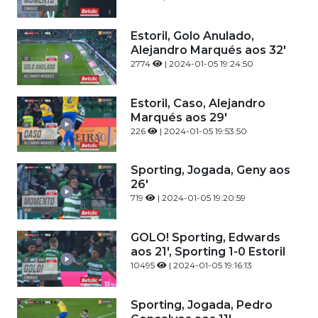
Estoril, Golo Anulado,
Alejandro Marqués aos 32'
2774
| 2024-01-05 19:24:50
Estoril, Caso, Alejandro
Marqués aos 29'
226
| 2024-01-05 19:53:50
Sporting, Jogada, Geny aos
26'
719
| 2024-01-05 19:20:59
GOLO! Sporting, Edwards
aos 21', Sporting 1-0 Estoril
10495
| 2024-01-05 19:16:13
Sporting, Jogada, Pedro