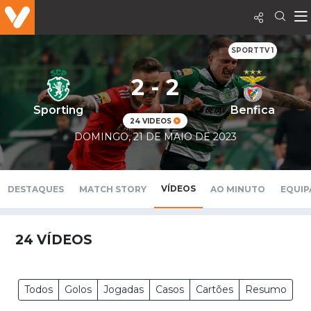
SPORTTV 1
2 - 2
Sporting
Benfica
24 VIDEOS
DOMINGO, 21 DE MAIO DE 2023
VÍDEOS
DESTAQUES
MATCH STORY
AO MINUTO
EQUIP
24
VÍDEOS
Todos
Golos
Jogadas
Casos
Cartões
Resumo