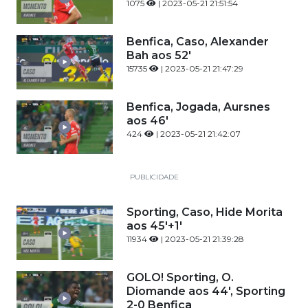
1075
| 2023-05-21 21:51:54
Benfica, Caso, Alexander
Bah aos 52'
15735
| 2023-05-21 21:47:29
Benfica, Jogada, Aursnes
aos 46'
424
| 2023-05-21 21:42:07
PUBLICIDADE
Sporting, Caso, Hide Morita
aos 45'+1'
11934
| 2023-05-21 21:39:28
GOLO! Sporting, O.
Diomande aos 44', Sporting
2-0 Benfica