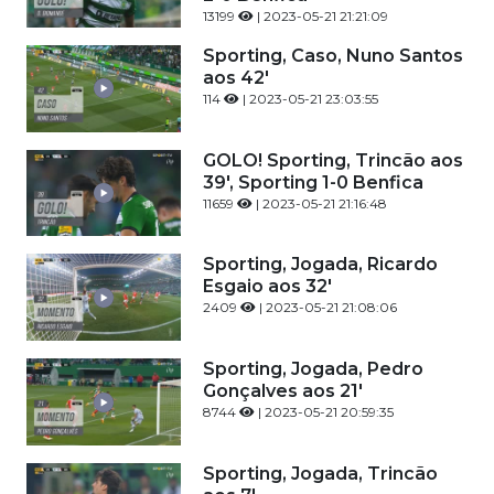
13199
| 2023-05-21 21:21:09
Sporting, Caso, Nuno Santos
aos 42'
114
| 2023-05-21 23:03:55
GOLO! Sporting, Trincão aos
39', Sporting 1-0 Benfica
11659
| 2023-05-21 21:16:48
Sporting, Jogada, Ricardo
Esgaio aos 32'
2409
| 2023-05-21 21:08:06
Sporting, Jogada, Pedro
Gonçalves aos 21'
8744
| 2023-05-21 20:59:35
Sporting, Jogada, Trincão