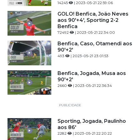
14245
| 2023-05-21 22:59:06
GOLO! Benfica, João Neves
aos 90'+4', Sporting 2-2
Benfica
72492
| 2023-05-21 22:34:00
Benfica, Caso, Otamendi aos
90'+2'
493
| 2023-05-21 23:01:53
Benfica, Jogada, Musa aos
90'+2'
2660
| 2023-05-21 22:36:34
PUBLICIDADE
Sporting, Jogada, Paulinho
aos 86'
2282
| 2023-05-21 22:20:22