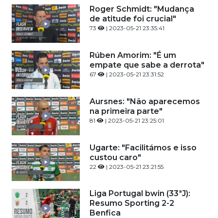
Roger Schmidt: "Mudança
de atitude foi crucial"
73
| 2023-05-21 23:35:41
Rúben Amorim: "É um
empate que sabe a derrota"
67
| 2023-05-21 23:31:52
Aursnes: "Não aparecemos
na primeira parte"
81
| 2023-05-21 23:25:01
Ugarte: "Facilitámos e isso
custou caro"
22
| 2023-05-21 23:21:55
Liga Portugal bwin (33ªJ):
Resumo Sporting 2-2
Benfica