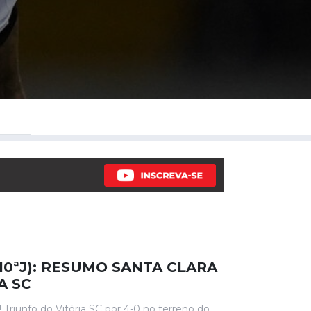
(10ªJ): RESUMO SANTA CLARA
A SC
! Triunfo do Vitória SC por 4-0 no terreno do