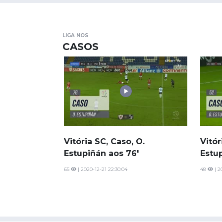
LIGA NOS
CASOS
Vitória SC, Caso, O.
Vitór
Estupiñán aos 76'
Estup
65
| 2020-12-21 22:30:04
48
| 2