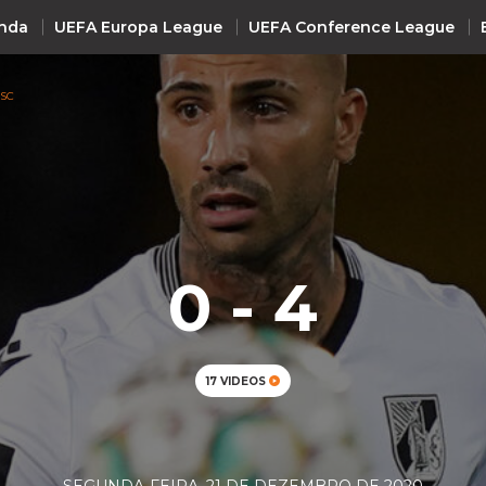
nda
UEFA Europa League
UEFA Conference League
 SC
INTERNACIONAL
UEFA Champions League
+ R
UEFA Europa League
UEFA Conference League
0 - 4
Premier League
La Liga
Bundesliga
17 VIDEOS
Serie A
Ligue 1
Süper Lig