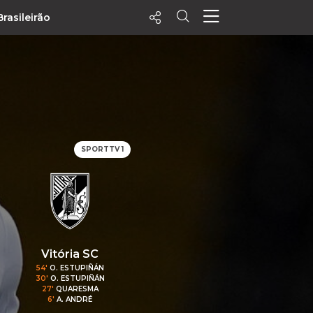
Brasileirão
ecentes
+ Visualizados
Filtrar
PALPITES
SPORTTV 1
Agenda
Vídeos
Notícias
Playlists
MatchStories
Vitória SC
54'
O. ESTUPIÑÁN
30'
O. ESTUPIÑÁN
27'
QUARESMA
6'
A. ANDRÉ