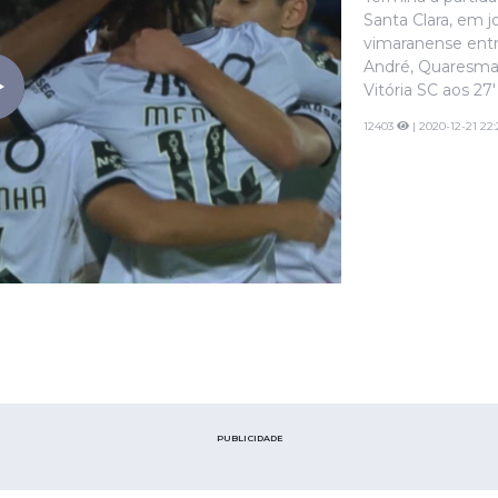
Santa Clara, em j
vimaranense ent
André, Quaresma 
Vitória SC aos 27'
12403
| 2020-12-21 22:
PUBLICIDADE