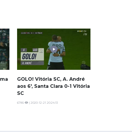
sma
GOLO! Vitória SC, A. André
aos 6', Santa Clara 0-1 Vitória
SC
6785
| 2020-12-21 20:24:13