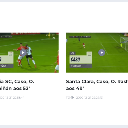
ia SC, Caso, O.
Santa Clara, Caso, O. Ras
iñán aos 52'
aos 49'
020-12-21 22:58:44
113
| 2020-12-21 22:27:13