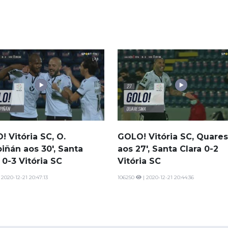
 Vitória SC, O.
GOLO! Vitória SC, Quare
iñán aos 30', Santa
aos 27', Santa Clara 0-2
 0-3 Vitória SC
Vitória SC
 2020-12-21 20:47:13
106250
| 2020-12-21 20:44:36