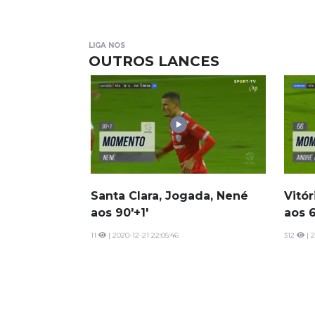
LIGA NOS
OUTROS LANCES
Santa Clara, Jogada, Nené
Vitór
aos 90'+1'
aos 6
11
| 2020-12-21 22:05:46
312
| 2