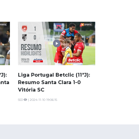
J):
Liga Portugal Betclic (11ªJ):
anta
Resumo Santa Clara 1-0
Vitória SC
553
| 2024-11-10 19:06:15