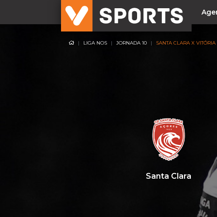
Age
LIGA NOS
JORNADA 10
SANTA CLARA X VITÓRIA
NACIONAL
Liga Betclic
Resultados
Liga Meu Super
Allianz Cup
Taça Generali Tranquilidade
Supertaça
Playoff
Santa Clara
Sporting
Benfica
FC Porto