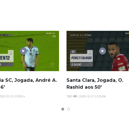
ia SC, Jogada, André A.
Santa Clara, Jogada, O.
6'
Rashid aos 50'
020-12-21 21:39:24
1950
| 2020-12-21 21:25:06