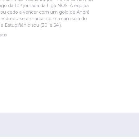
ogo da 10.ª jornada da Liga NOS. A equipa
rou cedo a vencer com um golo de André
estreou-se a marcar com a camisola do
 e Estupiñán bisou (30' e 54').
20:10