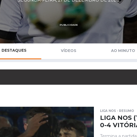
SEGUNDA-FEIRA, 21 DE DEZEMBRO DE 2020
Saudi Pro League
MLS
Brasileirão
PUBLICIDADE
Mundial 2026
DESTAQUES
VÍDEOS
AO MINUTO
LIGA NOS - RESUMO
LIGA NOS 
0-4 VITÓRI
Termina a partida