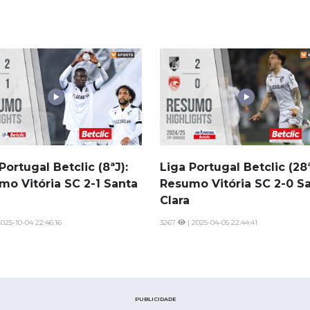
Portugal Betclic (8ªJ):
Liga Portugal Betclic (28ª
mo Vitória SC 2-1 Santa
Resumo Vitória SC 2-0 S
Clara
2025-10-04 22:46:16
3267
| 2025-04-05 22:44:41
PUBLICIDADE