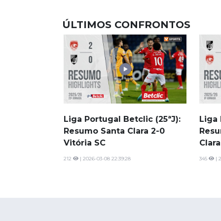
ÚLTIMOS CONFRONTOS
Liga Portugal Betclic (25ªJ):
Liga 
Resumo Santa Clara 2-0
Resu
Vitória SC
Clara
212
| 2026-03-08 22:39:28
345
| 