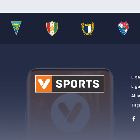
Liga
Lig
Alli
Taça