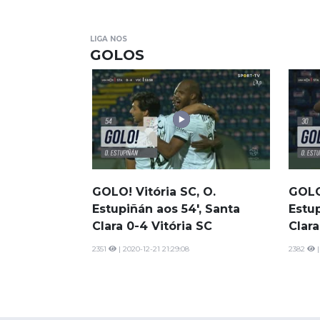
LIGA NOS
GOLOS
GOLO! Vitória SC, O.
GOLO!
Estupiñán aos 54', Santa
Estup
Clara 0-4 Vitória SC
Clara
2351
| 2020-12-21 21:29:08
2382
|