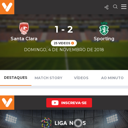
1 - 2
Santa Clara
Sporting
25 VIDEOS
DOMINGO, 4 DE NOVEMBRO DE 2018
DESTAQUES
MATCH STORY
VÍDEOS
AO MINUTO