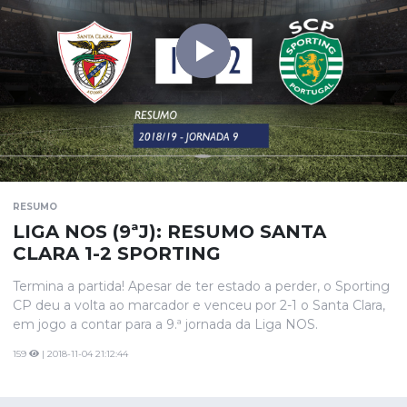
RESUMO
LIGA NOS (9ªJ): RESUMO SANTA
CLARA 1-2 SPORTING
Termina a partida! Apesar de ter estado a perder, o Sporting
CP deu a volta ao marcador e venceu por 2-1 o Santa Clara,
em jogo a contar para a 9.ª jornada da Liga NOS.
159
| 2018-11-04 21:12:44