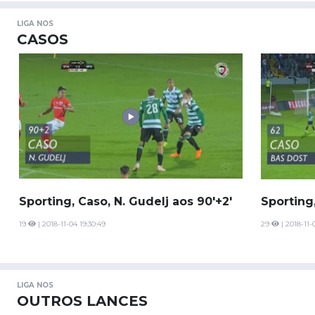
LIGA NOS
CASOS
Sporting, Caso, N. Gudelj aos 90'+2'
Sporting
19
| 2018-11-04 19:30:49
29
| 2018-11-0
LIGA NOS
OUTROS LANCES