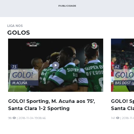
PUBLICIDADE
LIGA NOS
GOLOS
GOLO! Sporting, M. Acuña aos 75',
GOLO! Sp
Santa Clara 1-2 Sporting
Santa Cla
98
| 2018-11-04 19:08:46
141
| 2018-11-