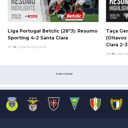
Liga Portugal Betclic (28ªJ): Resumo
Taça Gen
Sporting 4-2 Santa Clara
(Oitavos
Clara 2-
917
| 2026-04-03 22:37:25
394
| 2025-12
PUBLICIDADE