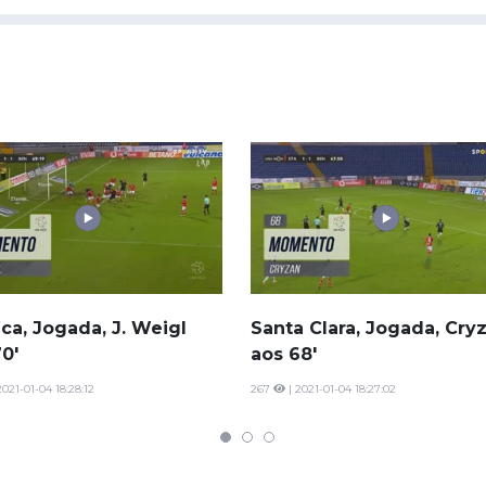
ca, Jogada, J. Weigl
Santa Clara, Jogada, Cry
0'
aos 68'
2021-01-04 18:28:12
267
| 2021-01-04 18:27:02