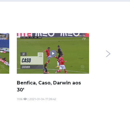
Santa Clara x
Jogo adiado
22404
| 2021-01-03 17
Benfica, Caso, Darwin aos
30'
1106
| 2021-01-04 17:28:42