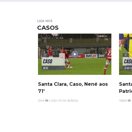
LIGA NOS
CASOS
Santa Clara, Caso, Nené aos
Santa
71'
Patri
3144
| 2021-01-04 18:30:04
11800