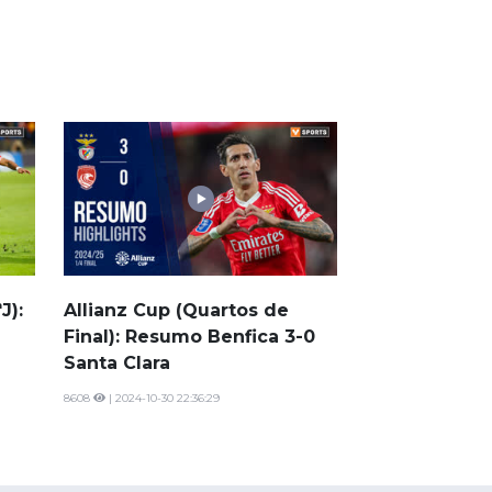
J):
Allianz Cup (Quartos de
Final): Resumo Benfica 3-0
Santa Clara
8608
| 2024-10-30 22:36:29