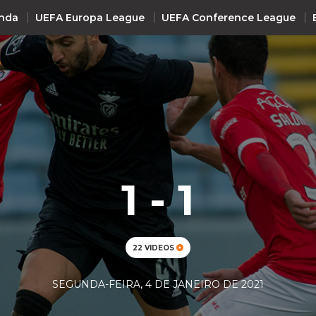
nda
UEFA Europa League
UEFA Conference League
A
INTERNACIONAL
UEFA Champions League
+ R
UEFA Europa League
UEFA Conference League
1 - 1
Premier League
La Liga
Bundesliga
22 VIDEOS
Serie A
Ligue 1
SEGUNDA-FEIRA, 4 DE JANEIRO DE 2021
Süper Lig