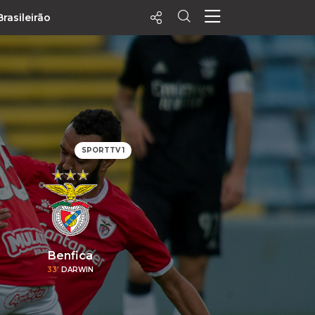
Brasileirão
ecentes
+ Visualizados
Filtrar
PALPITES
SPORTTV 1
Agenda
Vídeos
Notícias
Playlists
MatchStories
Benfica
33'
DARWIN