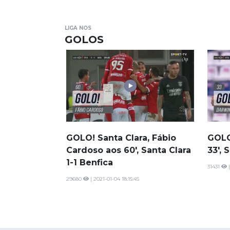
LIGA NOS
GOLOS
GOLO! Santa Clara, Fábio
GOLO
Cardoso aos 60', Santa Clara
33', 
1-1 Benfica
31431
|
29680
| 2021-01-04 18:15:45