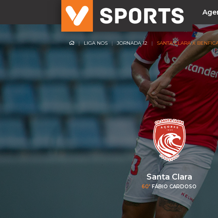
Age
LIGA NOS
JORNADA 12
SANTA CLARA X BENFIC
NACIONAL
Liga Betclic
Resultados
Liga Meu Super
Allianz Cup
Taça Generali Tranquilidade
Supertaça
Playoff
Santa Clara
Sporting
60'
FÁBIO CARDOSO
Benfica
FC Porto