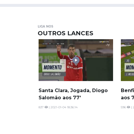
LIGA NOS
OUTROS LANCES
Santa Clara, Jogada, Diogo
Benfi
Salomão aos 77'
aos 7
837
| 2021-01-04 18:36:14
596
| 