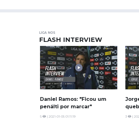
LIGA NOS
FLASH INTERVIEW
Daniel Ramos: "Ficou um
Jorg
penálti por marcar"
queb
5
| 2021-01-05 01:11:19
3
| 202