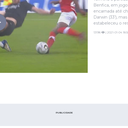
Benfica, em jogo 
encarnada até c
Darwin (33'), mas
estabeleceu o res
13198
| 2021-01-04 18:5
PUBLICIDADE