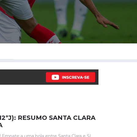
(12ªJ): RESUMO SANTA CLARA
A
a! Empate a uma bola entre Santa Clara e SL