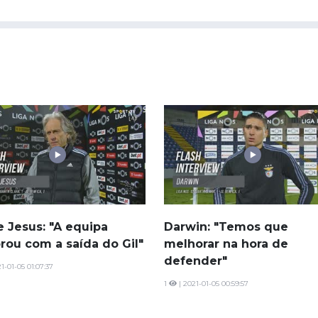
e Jesus: "A equipa
Darwin: "Temos que
rou com a saída do Gil"
melhorar na hora de
defender"
1-01-05 01:07:37
1
| 2021-01-05 00:59:57