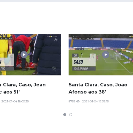
 Clara, Caso, Jean
Santa Clara, Caso, João
c aos 51'
Afonso aos 36'
| 2021-01-04 18:09:39
8752
| 2021-01-04 17:36:15