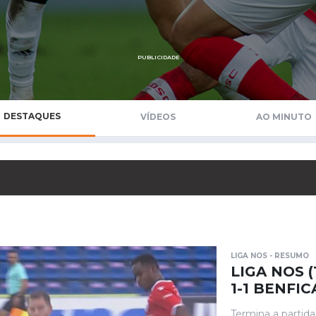
Saudi Pro League
MLS
Brasileirão
PUBLICIDADE
Mundial 2026
DESTAQUES
VÍDEOS
AO MINUTO
LIGA NOS - RESUMO
LIGA NOS 
1-1 BENFIC
Termina a partid