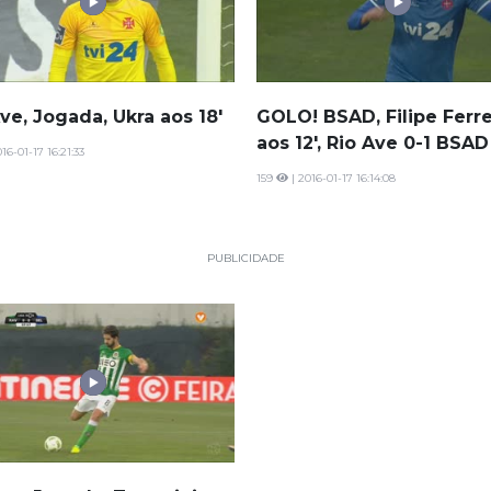
ve, Jogada, Ukra aos 18'
GOLO! BSAD, Filipe Ferre
aos 12', Rio Ave 0-1 BSAD
16-01-17 16:21:33
159
| 2016-01-17 16:14:08
PUBLICIDADE