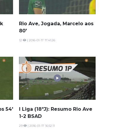
ck
Rio Ave, Jogada, Marcelo aos
80'
12
| 2016-01-17 17:41:26
s 54'
I Liga (18ªJ): Resumo Rio Ave
1-2 BSAD
29
| 2016-01-17 16:52:11