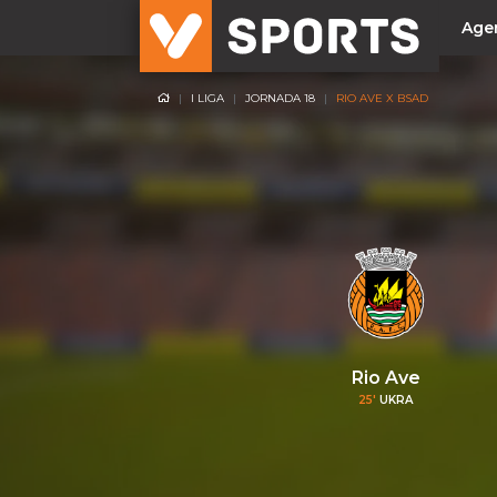
Age
I LIGA
JORNADA 18
RIO AVE X BSAD
NACIONAL
Liga Betclic
Resultados
Liga Meu Super
Allianz Cup
Taça Generali Tranquilidade
Supertaça
Playoff
Rio Ave
25'
UKRA
Sporting
Benfica
FC Porto