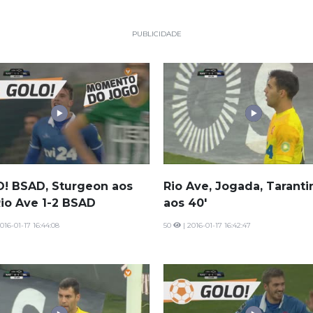
PUBLICIDADE
! BSAD, Sturgeon aos
Rio Ave, Jogada, Taranti
Rio Ave 1-2 BSAD
aos 40'
016-01-17 16:44:08
50
| 2016-01-17 16:42:47