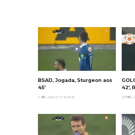
BSAD, Jogada, Sturgeon aos
GOLO
45'
42', 
51
| 2016-01-17 16:49:16
139
| 2