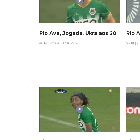
Rio Ave, Jogada, Ukra aos 20'
Rio A
46
| 2016-01-17 16:27:55
58
| 20