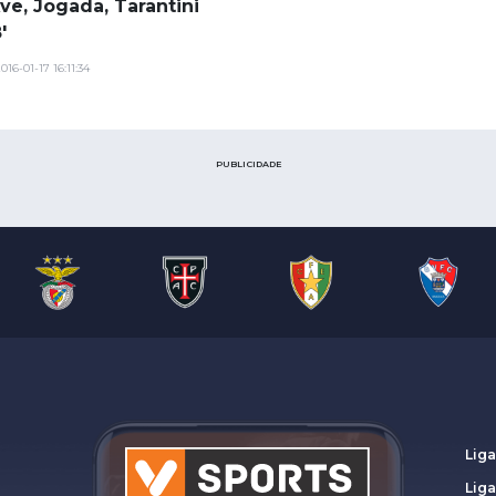
ve, Jogada, Tarantini
'
016-01-17 16:11:34
PUBLICIDADE
Liga
Lig