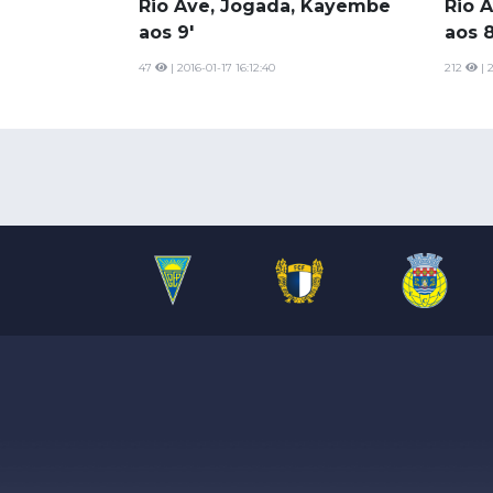
Rio Ave, Jogada, Kayembe
Rio A
aos 9'
aos 8
47
| 2016-01-17 16:12:40
212
| 2