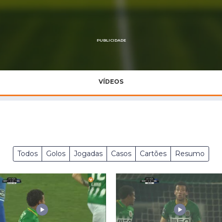
Saudi Pro League
MLS
Brasileirão
PUBLICIDADE
Mundial 2026
VÍDEOS
Todos
Golos
Jogadas
Casos
Cartões
Resumo