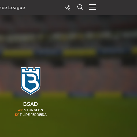
nce League
ecentes
+ Visualizados
Filtrar
PALPITES
Agenda
Vídeos
Notícias
Playlists
BSAD
MatchStories
42'
STURGEON
12'
FILIPE FERREIRA