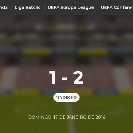
nda
Liga Betclic
UEFA Europa League
UEFA Confere
INTERNACIONAL
UEFA Champions League
+ R
UEFA Europa League
UEFA Conference League
1 - 2
Premier League
La Liga
Bundesliga
18 VIDEOS
Serie A
Ligue 1
DOMINGO, 17 DE JANEIRO DE 2016
Süper Lig