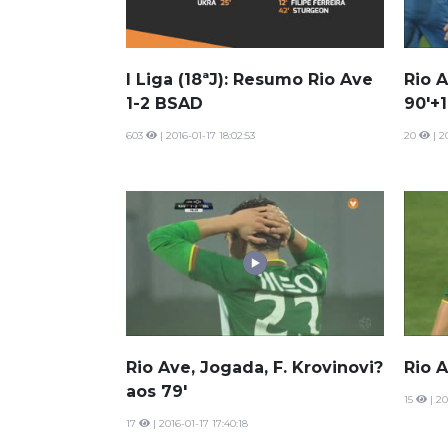
I Liga (18ªJ): Resumo Rio Ave
Rio 
1-2 BSAD
90'+1
603
| 2016-01-17 18:02:53
20
| 2
Rio Ave, Jogada, F. Krovinovi?
Rio A
aos 79'
15
| 20
17
| 2016-01-17 17:40:18