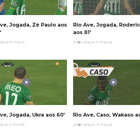
Ave, Jogada, Zé Paulo aos
Rio Ave, Jogada, Roderi
'
aos 81'
016-01-17 17:52:17
12
| 2016-01-17 17:42:29
ve, Jogada, Ukra aos 60'
Rio Ave, Caso, Wakaso ao
16-01-17 17:27:03
23
| 2016-01-17 17:22:29