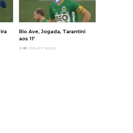
ira
Rio Ave, Jogada, Tarantini
aos 11'
30
| 2016-01-17 16:22:22