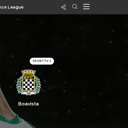
nce League
ecentes
+ Visualizados
Filtrar
PALPITES
SPORTTV 2
Agenda
Vídeos
Notícias
Playlists
MatchStories
Boavista