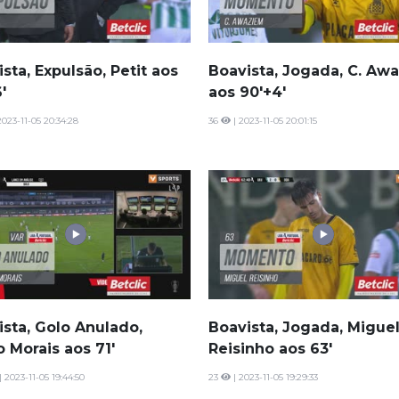
sta, Expulsão, Petit aos
Boavista, Jogada, C. Aw
'
aos 90'+4'
2023-11-05 20:34:28
36
| 2023-11-05 20:01:15
ista, Golo Anulado,
Boavista, Jogada, Migue
 Morais aos 71'
Reisinho aos 63'
| 2023-11-05 19:44:50
23
| 2023-11-05 19:29:33