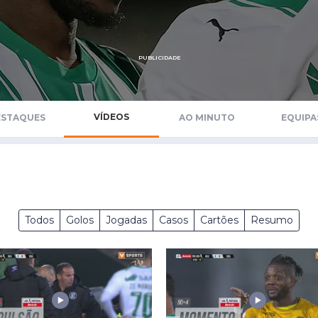
Saudi Pro League
MLS
Brasileirão
PUBLICIDADE
Mundial 2026
VÍDEOS
ESTAQUES
AO MINUTO
EQUIPA
Todos
Golos
Jogadas
Casos
Cartões
Resumo