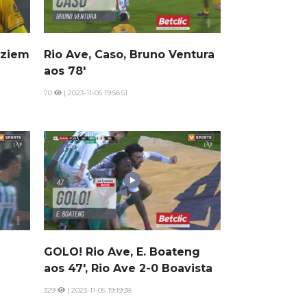
aziem
Rio Ave, Caso, Bruno Ventura
aos 78'
70
| 2023-11-05 19:58:51
l
GOLO! Rio Ave, E. Boateng
aos 47', Rio Ave 2-0 Boavista
329
| 2023-11-05 19:19:38