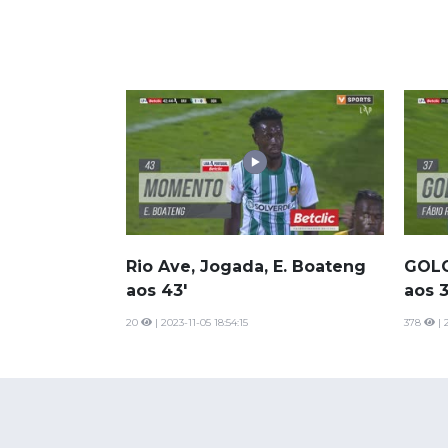
Rio Ave, Jogada, E. Boateng
GOLO
aos 43'
aos 3
20
| 2023-11-05 18:54:15
378
| 