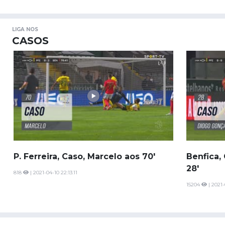
LIGA NOS
CASOS
P. Ferreira, Caso, Marcelo aos 70'
Benfica,
28'
818
| 2021-04-10 22:13:11
15204
| 2021-