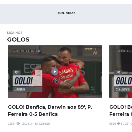
marcha do marcador.
PUBLICIDADE
LIGA NOS
GOLOS
GOLO! Benfica, Darwin aos 89', P.
GOLO! Ben
Ferreira 0-5 Benfica
Ferreira
25591
| 2021-04-10 22:34:59
9598
| 2021-0