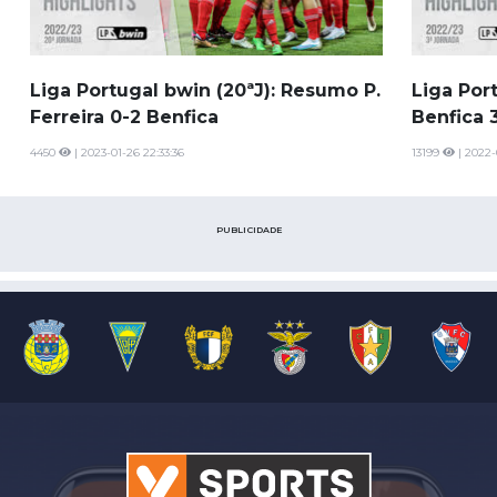
Liga Portugal bwin (20ªJ): Resumo P.
Liga Por
Ferreira 0-2 Benfica
Benfica 3
4450
| 2023-01-26 22:33:36
13199
| 2022-
PUBLICIDADE