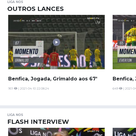
LIGA NOS
OUTROS LANCES
Benfica, Jogada, Grimaldo aos 67'
Benfica,
901
| 2021-04-10 22:08:24
649
| 2021-04
LIGA NOS
FLASH INTERVIEW