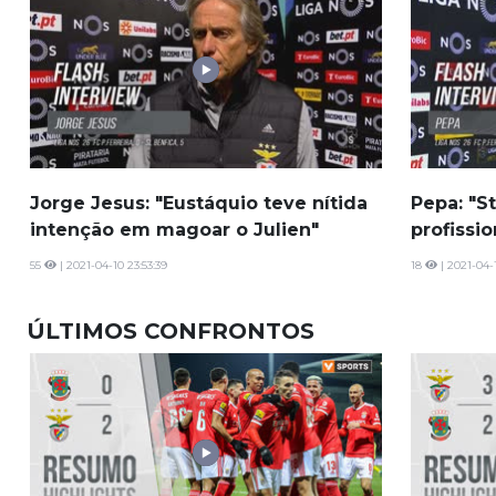
Jorge Jesus: "Eustáquio teve nítida
Pepa: "S
intenção em magoar o Julien"
profissio
55
| 2021-04-10 23:53:39
18
| 2021-04-
ÚLTIMOS CONFRONTOS