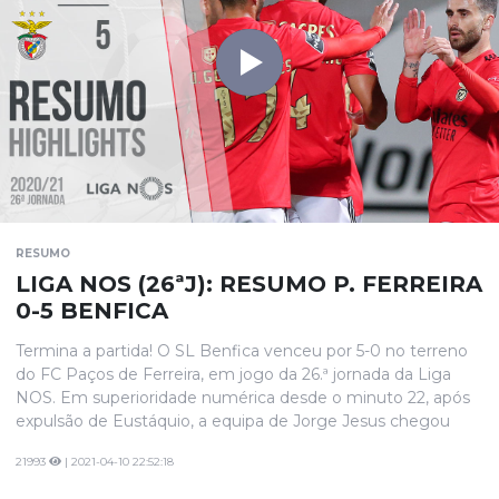
RESUMO
LIGA NOS (26ªJ): RESUMO P. FERREIRA
0-5 BENFICA
Termina a partida! O SL Benfica venceu por 5-0 no terreno
do FC Paços de Ferreira, em jogo da 26.ª jornada da Liga
NOS. Em superioridade numérica desde o minuto 22, após
expulsão de Eustáquio, a equipa de Jorge Jesus chegou
com facilidade à vantagem aos 38' por intermédio de Diogo
21993
| 2021-04-10 22:52:18
Gonçalves. Rafa e Seferovic marcaram ainda antes do
intervalo, o suíço bisou já perto do fim e Darwin fechou a