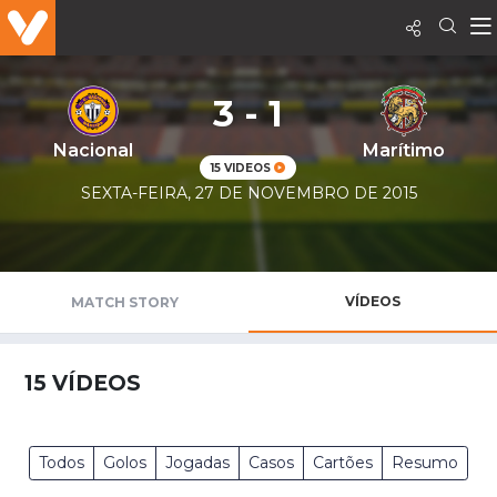
3 - 1
Nacional
Marítimo
15 VIDEOS
SEXTA-FEIRA, 27 DE NOVEMBRO DE 2015
VÍDEOS
MATCH STORY
15
VÍDEOS
Todos
Golos
Jogadas
Casos
Cartões
Resumo