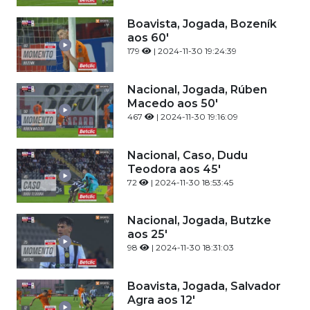
Boavista, Jogada, Bozeník
aos 60'
179
| 2024-11-30 19:24:39
Nacional, Jogada, Rúben
Macedo aos 50'
467
| 2024-11-30 19:16:09
Nacional, Caso, Dudu
Teodora aos 45'
72
| 2024-11-30 18:53:45
Nacional, Jogada, Butzke
aos 25'
98
| 2024-11-30 18:31:03
Boavista, Jogada, Salvador
Agra aos 12'