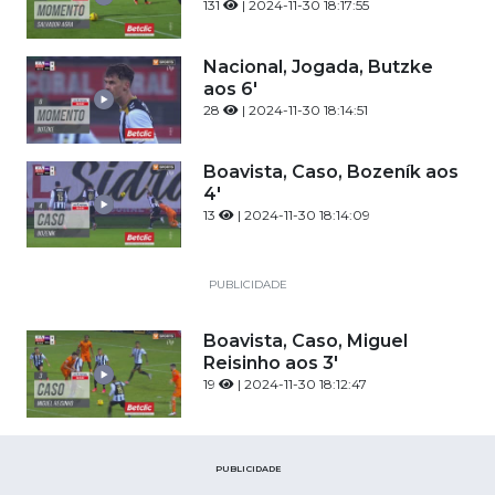
131
| 2024-11-30 18:17:55
Nacional, Jogada, Butzke
aos 6'
28
| 2024-11-30 18:14:51
Boavista, Caso, Bozeník aos
4'
13
| 2024-11-30 18:14:09
PUBLICIDADE
Boavista, Caso, Miguel
Reisinho aos 3'
19
| 2024-11-30 18:12:47
PUBLICIDADE