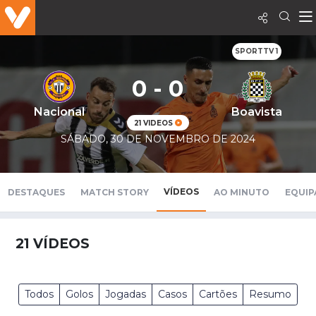
SPORTTV 1
0 - 0
Nacional
Boavista
21 VIDEOS
SÁBADO, 30 DE NOVEMBRO DE 2024
VÍDEOS
DESTAQUES
MATCH STORY
AO MINUTO
EQUIP
21
VÍDEOS
Todos
Golos
Jogadas
Casos
Cartões
Resumo