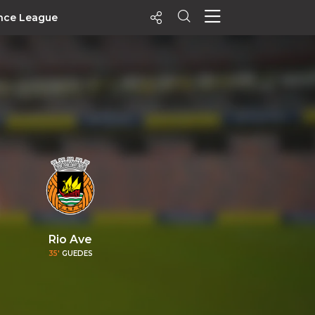
nce League
ecentes
+ Visualizados
Filtrar
PALPITES
Agenda
Vídeos
Notícias
Playlists
Rio Ave
MatchStories
35'
GUEDES