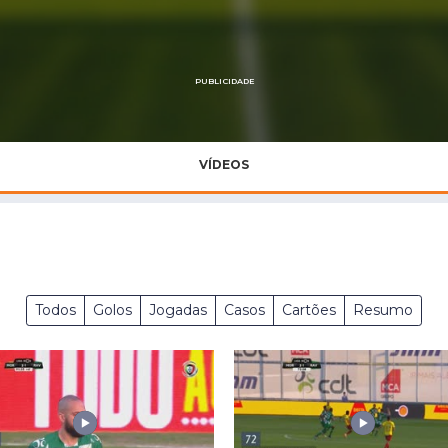
Saudi Pro League
MLS
Brasileirão
PUBLICIDADE
Mundial 2026
VÍDEOS
Todos
Golos
Jogadas
Casos
Cartões
Resumo