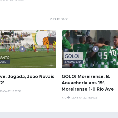
PUBLICIDADE
Ave, Jogada, João Novais
GOLO! Moreirense, B.
2'
Aouacheria aos 19',
Moreirense 1-0 Rio Ave
18-04-22 18:37:38
770
| 2018-04-22 18:24:33