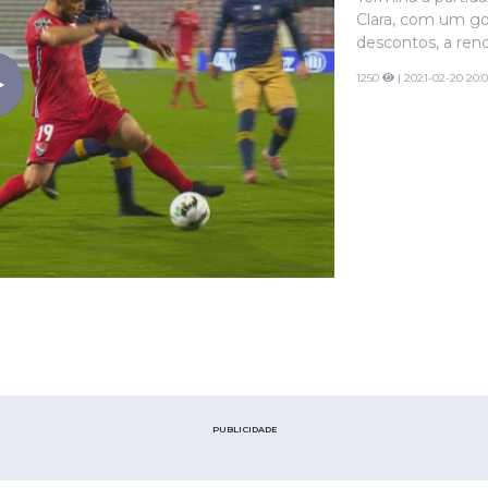
Clara, com um go
descontos, a rend
1250
| 2021-02-20 20:0
PUBLICIDADE