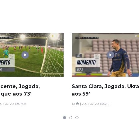
icente, Jogada,
Santa Clara, Jogada, Ukra
ique aos 73'
aos 59'
021-02-20 19:07:03
10
| 2021-02-20 18:52:41