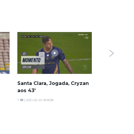
Gil Vicente, 
38'
19
| 2021-02-20 18:16
Santa Clara, Jogada, Cryzan
aos 43'
7
| 2021-02-20 18:18:38