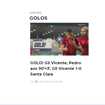
LIGA NOS
GOLOS
GOLO! Gil Vicente, Pedro
aos 90'+3', Gil Vicente 1-0
Santa Clara
274
| 2021-02-20 20:02:56