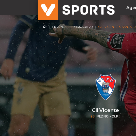
Age
LIGA NOS
JORNADA 20
GIL VICENTE X SANTA C
NACIONAL
Liga Betclic
Resultados
Liga Meu Super
Allianz Cup
Taça Generali Tranquilidade
Supertaça
Playoff
Gil Vicente
Sporting
93'
PEDRO - (G.P.)
Benfica
FC Porto