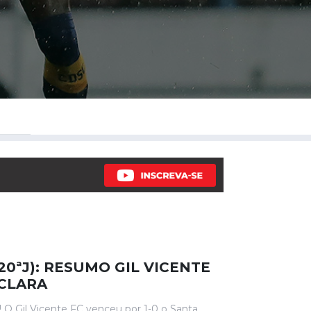
20ªJ): RESUMO GIL VICENTE
 CLARA
! O Gil Vicente FC venceu por 1-0 o Santa