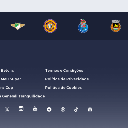
 Betclic
Termos e Condições
a Meu Super
Política de Privacidade
anz Cup
Política de Cookies
 Generali Tranquilidade