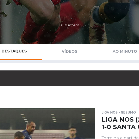
Saudi Pro League
MLS
Brasileirão
PUBLICIDADE
Mundial 2026
DESTAQUES
VÍDEOS
AO MINUTO
LIGA NOS - RESUMO
LIGA NOS (
1-0 SANTA
Termina a partida