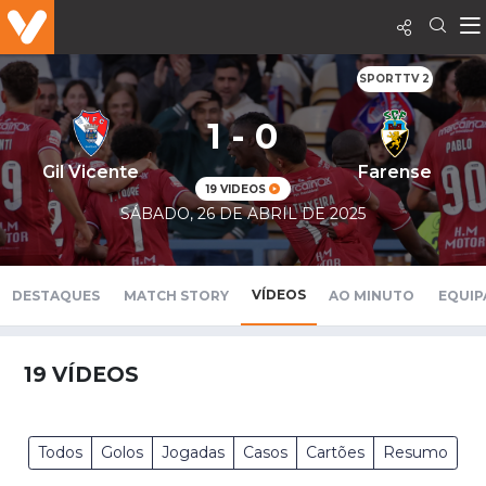
SPORTTV 2
1 - 0
Gil Vicente
Farense
19 VIDEOS
SÁBADO, 26 DE ABRIL DE 2025
VÍDEOS
DESTAQUES
MATCH STORY
AO MINUTO
EQUIP
19
VÍDEOS
Todos
Golos
Jogadas
Casos
Cartões
Resumo