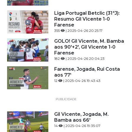
Liga Portugal Betclic (31ªJ):
Resumo Gil Vicente 1-0
Farense
355
| 2025-04-26 20:25:17
GOLO! Gil Vicente, M. Bamba
aos 90'+2', Gil Vicente 1-0
Farense
182
| 2025-04-26 20:04:23
Farense, Jogada, Rui Costa
aos 77'
12
| 2025-04-26 19:43:43
PUBLICIDADE
Gil Vicente, Jogada, M.
Bamba aos 66'
14
| 2025-04-26 19:35:07