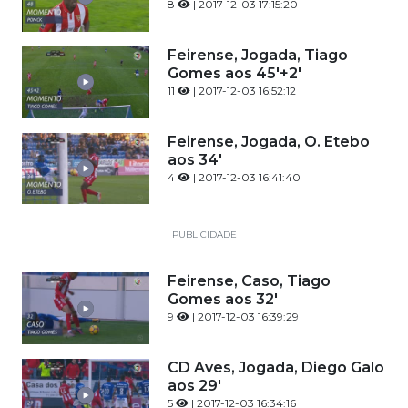
8
| 2017-12-03 17:15:20
Feirense, Jogada, Tiago
Gomes aos 45'+2'
11
| 2017-12-03 16:52:12
Feirense, Jogada, O. Etebo
aos 34'
4
| 2017-12-03 16:41:40
PUBLICIDADE
Feirense, Caso, Tiago
Gomes aos 32'
9
| 2017-12-03 16:39:29
CD Aves, Jogada, Diego Galo
aos 29'
5
| 2017-12-03 16:34:16