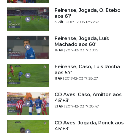
Feirense, Jogada, O. Etebo
aos 61'
35
| 2017-12-03 17:33:32
Feirense, Jogada, Luís
Machado aos 60'
16
| 2017-12-03 17:30:15
Feirense, Caso, Luís Rocha
aos 57'
11
| 2017-12-03 17:28:27
CD Aves, Caso, Amilton aos
45'+3'
21
| 2017-12-03 17:38:47
CD Aves, Jogada, Ponck aos
45'+3'