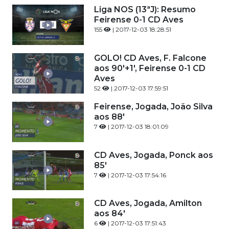
Liga NOS (13ªJ): Resumo
Feirense 0-1 CD Aves
155
| 2017-12-03 18:28:51
GOLO! CD Aves, F. Falcone
aos 90'+1', Feirense 0-1 CD
Aves
52
| 2017-12-03 17:59:51
Feirense, Jogada, João Silva
aos 88'
7
| 2017-12-03 18:01:09
CD Aves, Jogada, Ponck aos
85'
7
| 2017-12-03 17:54:16
CD Aves, Jogada, Amilton
aos 84'
6
| 2017-12-03 17:51:43