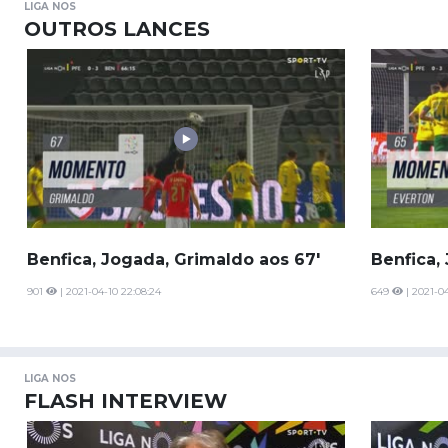
LIGA NOS
OUTROS LANCES
Benfica, Jogada, Grimaldo aos 67'
Benfica,
901
| 2021-04-10 22:08:24
649
| 2021-04
LIGA NOS
FLASH INTERVIEW