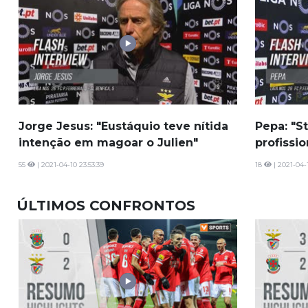
Jorge Jesus: "Eustáquio teve nítida
Pepa: "S
intenção em magoar o Julien"
profissio
55
| 2021-04-10 23:53:39
18
| 2021-04-
ÚLTIMOS CONFRONTOS