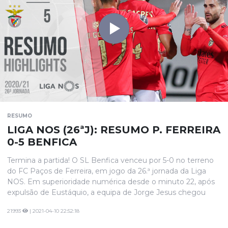
RESUMO
LIGA NOS (26ªJ): RESUMO P. FERREIRA
0-5 BENFICA
Termina a partida! O SL Benfica venceu por 5-0 no terreno
do FC Paços de Ferreira, em jogo da 26.ª jornada da Liga
NOS. Em superioridade numérica desde o minuto 22, após
expulsão de Eustáquio, a equipa de Jorge Jesus chegou
com facilidade à vantagem aos 38' por intermédio de Diogo
21993
| 2021-04-10 22:52:18
Gonçalves. Rafa e Seferovic marcaram ainda antes do
intervalo, o suíço bisou já perto do fim e Darwin fechou a