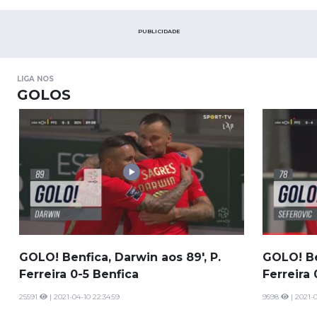
marcha do marcador.
PUBLICIDADE
LIGA NOS
GOLOS
GOLO! Benfica, Darwin aos 89', P.
GOLO! Ben
Ferreira 0-5 Benfica
Ferreira
25591
| 2021-04-10 22:34:59
9598
| 2021-0