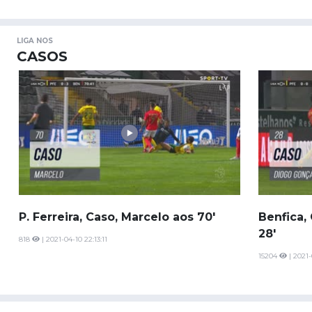
LIGA NOS
CASOS
P. Ferreira, Caso, Marcelo aos 70'
Benfica,
28'
818
| 2021-04-10 22:13:11
15204
| 2021-