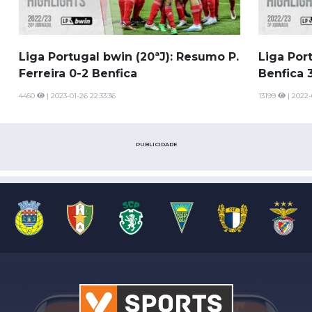
Liga Portugal bwin (20ªJ): Resumo P.
Liga Por
Ferreira 0-2 Benfica
Benfica 3
4450
| 2023-01-26 22:33:36
13199
| 2022-
PUBLICIDADE