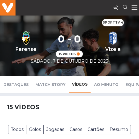
SPORTTV 4
0 - 0
Farense
Vizela
15 VIDEOS
SÁBADO, 7 DE OUTUBRO DE 2023
VÍDEOS
DESTAQUES
MATCH STORY
AO MINUTO
EQUIP
15
VÍDEOS
Todos
Golos
Jogadas
Casos
Cartões
Resumo