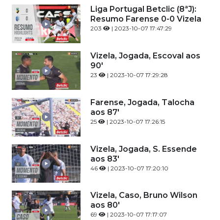
Liga Portugal Betclic (8ªJ):
Resumo Farense 0-0 Vizela
203
| 2023-10-07 17:47:29
Vizela, Jogada, Escoval aos
90'
23
| 2023-10-07 17:29:28
Farense, Jogada, Talocha
aos 87'
25
| 2023-10-07 17:26:15
Vizela, Jogada, S. Essende
aos 83'
46
| 2023-10-07 17:20:10
Vizela, Caso, Bruno Wilson
aos 80'
69
| 2023-10-07 17:17:07