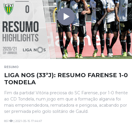
RESUMO
LIGA NOS (33ªJ): RESUMO FARENSE 1-0
TONDELA
Fim da partida! Vitória preciosa do SC Farense, por 1-0 frente
ao CD Tondela, num jogo em que a formação algarvia foi
mais empreendedora, rematadora e perigosa, acabando por
ser premiada pelo golo solitário de Gauld.
851
| 2021-05-15 17:44:47