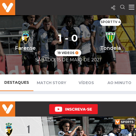
SPORTTV 4
1 - 0
Farense
Tondela
19 VIDEOS
SÁBADO, 15 DE MAIO DE 2021
DESTAQUES
MATCH STORY
VÍDEOS
AO MINUTO