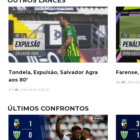
OUTROS LANCES
Tondela, Expulsão, Salvador Agra
Farense,
aos 80'
185
| 2021-05-
377
| 2021-05-15 17:22:13
ÚLTIMOS CONFRONTOS