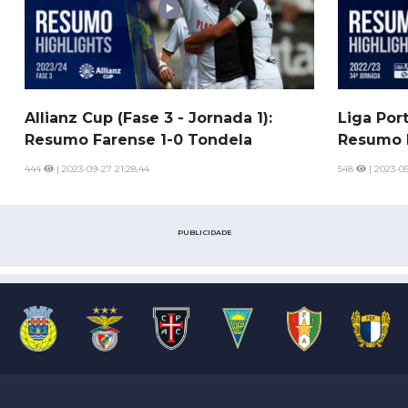
Allianz Cup (Fase 3 - Jornada 1):
Liga Por
Resumo Farense 1-0 Tondela
Resumo F
444
| 2023-09-27 21:28:44
548
| 2023-05
PUBLICIDADE