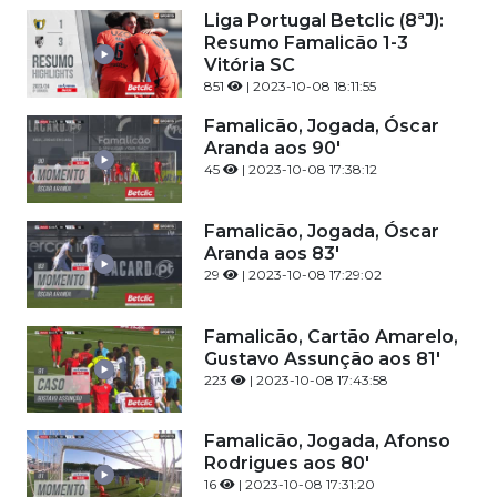
Liga Portugal Betclic (8ªJ):
Resumo Famalicão 1-3
Vitória SC
851
| 2023-10-08 18:11:55
Famalicão, Jogada, Óscar
Aranda aos 90'
45
| 2023-10-08 17:38:12
Famalicão, Jogada, Óscar
Aranda aos 83'
29
| 2023-10-08 17:29:02
Famalicão, Cartão Amarelo,
Gustavo Assunção aos 81'
223
| 2023-10-08 17:43:58
Famalicão, Jogada, Afonso
Rodrigues aos 80'
16
| 2023-10-08 17:31:20