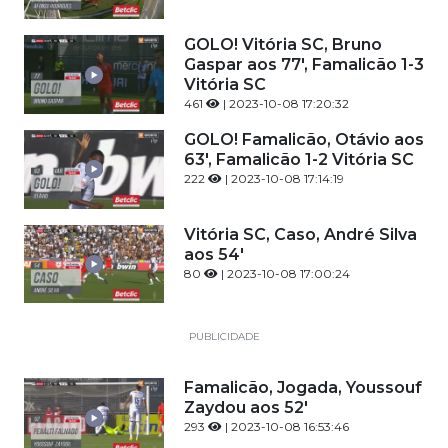
GOLO! Vitória SC, Bruno
Gaspar aos 77', Famalicão 1-3
Vitória SC
461
| 2023-10-08 17:20:32
GOLO! Famalicão, Otávio aos
63', Famalicão 1-2 Vitória SC
222
| 2023-10-08 17:14:19
Vitória SC, Caso, André Silva
aos 54'
80
| 2023-10-08 17:00:24
PUBLICIDADE
Famalicão, Jogada, Youssouf
Zaydou aos 52'
293
| 2023-10-08 16:53:46