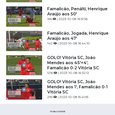
Famalicão, Penálti, Henrique
Araújo aos 50'
166
| 2023-10-08 16:51:56
Famalicão, Jogada, Henrique
Araújo aos 47'
140
| 2023-10-08 16:44:10
GOLO! Vitória SC, João
Mendes aos 45'+4',
Famalicão 0-2 Vitória SC
1216
| 2023-10-08 16:32:12
GOLO! Vitória SC, João
Mendes aos 1', Famalicão 0-1
Vitória SC
2151
| 2023-10-08 15:41:55
PUBLICIDADE