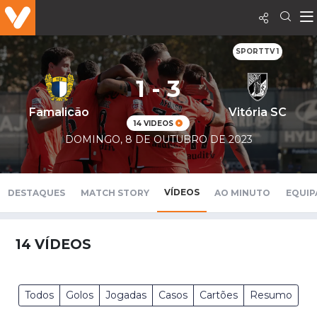
SPORTTV 1
1 - 3
Famalicão
Vitória SC
14 VIDEOS
DOMINGO, 8 DE OUTUBRO DE 2023
VÍDEOS
DESTAQUES
MATCH STORY
AO MINUTO
EQUIP
14
VÍDEOS
Todos
Golos
Jogadas
Casos
Cartões
Resumo