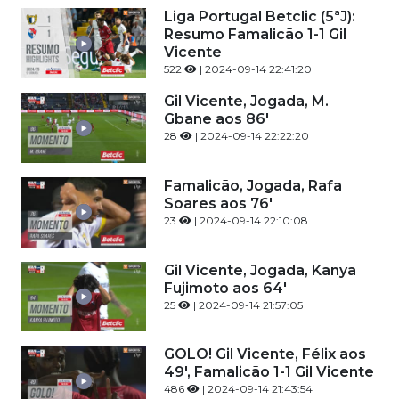
Liga Portugal Betclic (5ªJ):
Resumo Famalicão 1-1 Gil
Vicente
522
| 2024-09-14 22:41:20
Gil Vicente, Jogada, M.
Gbane aos 86'
28
| 2024-09-14 22:22:20
Famalicão, Jogada, Rafa
Soares aos 76'
23
| 2024-09-14 22:10:08
Gil Vicente, Jogada, Kanya
Fujimoto aos 64'
25
| 2024-09-14 21:57:05
GOLO! Gil Vicente, Félix aos
49', Famalicão 1-1 Gil Vicente
486
| 2024-09-14 21:43:54