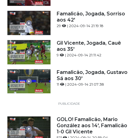
Famalicão, Jogada, Sorriso
aos 42'
29
| 2024-09-14 21:19:18
Gil Vicente, Jogada, Cauê
aos 35'
9
| 2024-09-14 21:11:42
Famalicão, Jogada, Gustavo
Sá aos 30'
11
| 2024-09-14 21:07:38
PUBLICIDADE
GOLO! Famalicão, Mario
González aos 14', Famalicão
1-0 Gil Vicente
521
| 2024-09-14 20:59:04