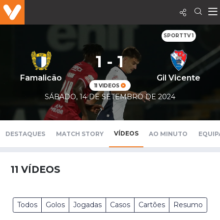
SPORTTV 1
1 - 1
Famalicão
Gil Vicente
11 VIDEOS
SÁBADO, 14 DE SETEMBRO DE 2024
VÍDEOS
DESTAQUES
MATCH STORY
AO MINUTO
EQUIP
11
VÍDEOS
Todos
Golos
Jogadas
Casos
Cartões
Resumo