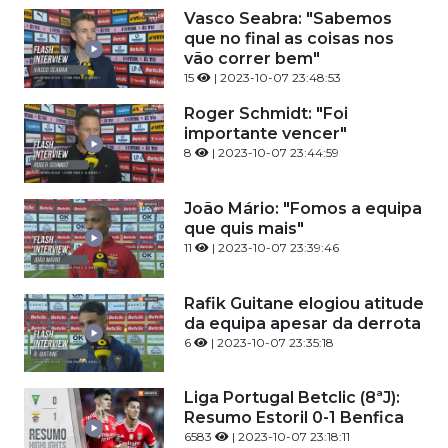
Vasco Seabra: "Sabemos
que no final as coisas nos
vão correr bem"
15
| 2023-10-07 23:48:53
Roger Schmidt: "Foi
importante vencer"
8
| 2023-10-07 23:44:59
João Mário: "Fomos a equipa
que quis mais"
11
| 2023-10-07 23:39:46
Rafik Guitane elogiou atitude
da equipa apesar da derrota
6
| 2023-10-07 23:35:18
Liga Portugal Betclic (8ªJ):
Resumo Estoril 0-1 Benfica
6583
| 2023-10-07 23:18:11