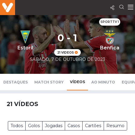
SPORTTV 1
0 - 1
Estoril
Benfica
21 VIDEOS
SÁBADO, 7 DE OUTUBRO DE 2023
VÍDEOS
DESTAQUES
MATCH STORY
AO MINUTO
EQUIP
21
VÍDEOS
Todos
Golos
Jogadas
Casos
Cartões
Resumo