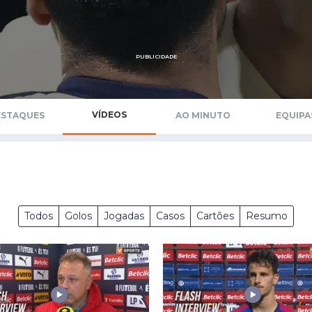
Saudi Pro League
MLS
Brasileirão
PUBLICIDADE
Mundial 2026
VÍDEOS
ESTAQUES
AO MINUTO
EQUIPA
Todos
Golos
Jogadas
Casos
Cartões
Resumo