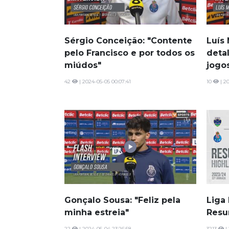
Sérgio Conceição: "Contente
Luís
pelo Francisco e por todos os
deta
miúdos"
jogo
42
| 2024-05-05 00:07:41
10
| 20
Gonçalo Sousa: "Feliz pela
Liga 
minha estreia"
Resu
22
| 2024-05-04 23:26:58
3213
| 