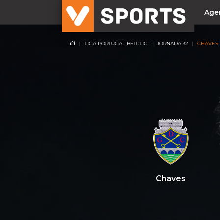
Age
LIGA PORTUGAL BETCLIC
JORNADA 32
CHAVES 
NACIONAL
Liga Betclic
Resultados
Liga Meu Super
Allianz Cup
Taça Generali Tranquilidade
Supertaça
Playoff
Chaves
Sporting
Benfica
FC Porto