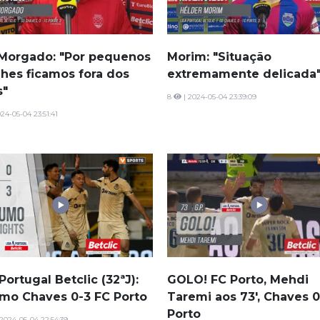
 Morgado: "Por pequenos
Morim: "Situação
lhes ficamos fora dos
extremamente delicada
s"
8
| 2024-05-04 23:39:09
24-05-04 23:51:41
Portugal Betclic (32ªJ):
GOLO! FC Porto, Mehdi
mo Chaves 0-3 FC Porto
Taremi aos 73', Chaves 0
Porto
2024-05-04 22:54:39