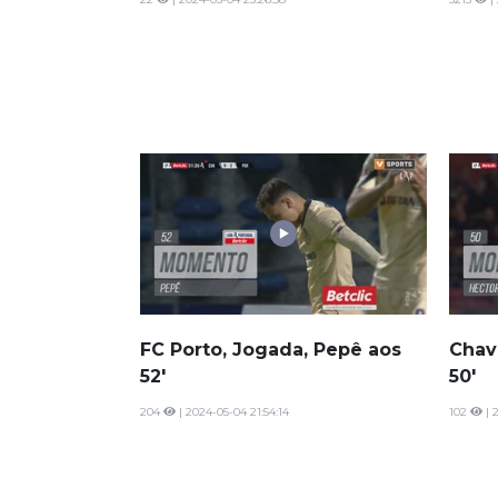
FC Porto, Jogada, Pepê aos
Chav
52'
50'
204
| 2024-05-04 21:54:14
102
| 