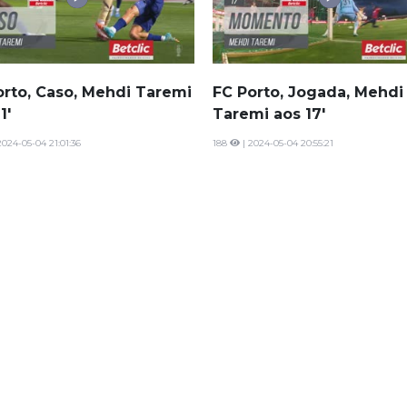
orto, Caso, Mehdi Taremi
FC Porto, Jogada, Mehdi
1'
Taremi aos 17'
2024-05-04 21:01:36
188
| 2024-05-04 20:55:21