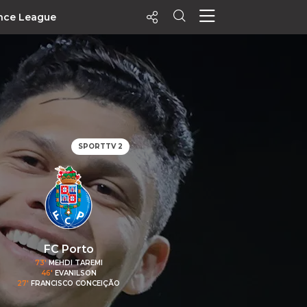
nce League
ecentes
+ Visualizados
Filtrar
PALPITES
SPORTTV 2
Agenda
Vídeos
Notícias
Playlists
MatchStories
FC Porto
73'
MEHDI TAREMI
46'
EVANILSON
27'
FRANCISCO CONCEIÇÃO