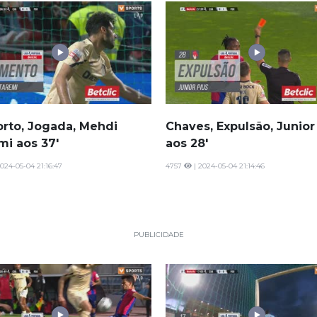
orto, Jogada, Mehdi
Chaves, Expulsão, Junior
mi aos 37'
aos 28'
024-05-04 21:16:47
4757
| 2024-05-04 21:14:46
PUBLICIDADE