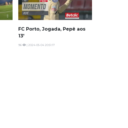
FC Porto, Jogada, Pepê aos
13'
96
| 2024-05-04 20:51:17