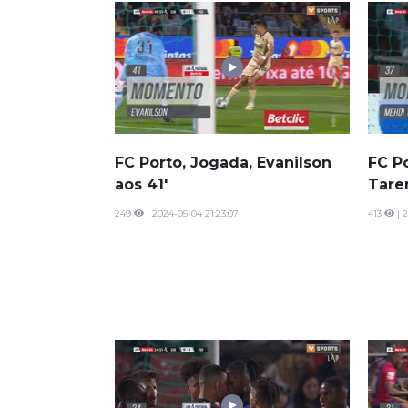
FC Porto, Jogada, Evanilson
FC P
aos 41'
Tare
249
| 2024-05-04 21:23:07
413
| 2