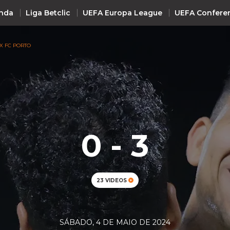
nda
Liga Betclic
UEFA Europa League
UEFA Confere
X FC PORTO
INTERNACIONAL
UEFA Champions League
+ R
UEFA Europa League
UEFA Conference League
0 - 3
Premier League
La Liga
Bundesliga
23 VIDEOS
Serie A
Ligue 1
Süper Lig
SÁBADO, 4 DE MAIO DE 2024