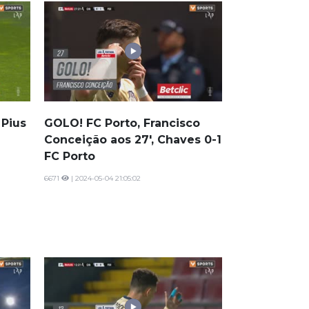
 Pius
GOLO! FC Porto, Francisco
Conceição aos 27', Chaves 0-1
FC Porto
6671
| 2024-05-04 21:05:02