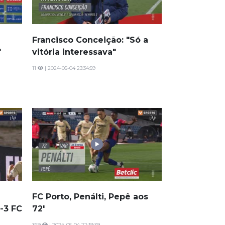
Francisco Conceição: "Só a
"
vitória interessava"
11
| 2024-05-04 23:34:59
FC Porto, Penálti, Pepê aos
-3 FC
72'
369
| 2024-05-04 22:19:39