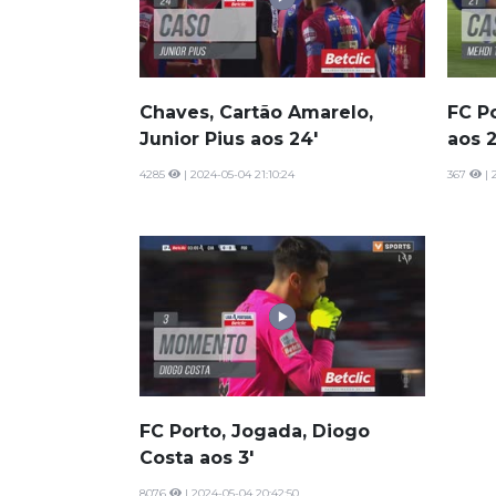
Chaves, Cartão Amarelo,
FC P
Junior Pius aos 24'
aos 2
4285
| 2024-05-04 21:10:24
367
| 
FC Porto, Jogada, Diogo
Costa aos 3'
8076
| 2024-05-04 20:42:50