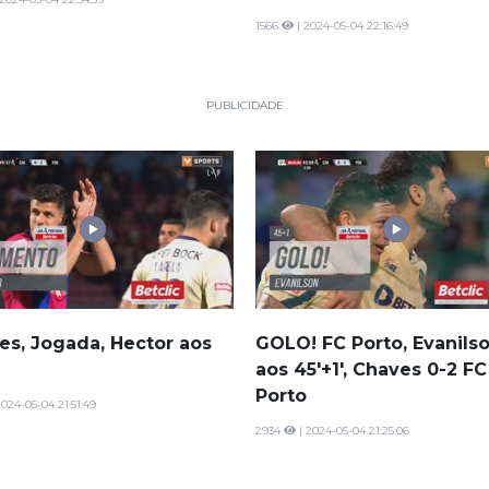
1566
| 2024-05-04 22:16:49
PUBLICIDADE
es, Jogada, Hector aos
GOLO! FC Porto, Evanils
aos 45'+1', Chaves 0-2 FC
Porto
2024-05-04 21:51:49
2934
| 2024-05-04 21:25:06