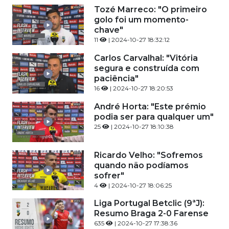
Tozé Marreco: "O primeiro
golo foi um momento-
chave"
11
| 2024-10-27 18:32:12
Carlos Carvalhal: "Vitória
segura e construída com
paciência"
16
| 2024-10-27 18:20:53
André Horta: "Este prémio
podia ser para qualquer um"
25
| 2024-10-27 18:10:38
Ricardo Velho: "Sofremos
quando não podíamos
sofrer"
4
| 2024-10-27 18:06:25
Liga Portugal Betclic (9ªJ):
Resumo Braga 2-0 Farense
635
| 2024-10-27 17:38:36