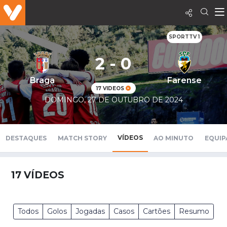
SPORTTV 1
2 - 0
Braga
Farense
17 VIDEOS
DOMINGO, 27 DE OUTUBRO DE 2024
VÍDEOS
DESTAQUES
MATCH STORY
AO MINUTO
EQUIP
17
VÍDEOS
Todos
Golos
Jogadas
Casos
Cartões
Resumo