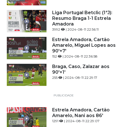
Liga Portugal Betclic (1ªJ):
Resumo Braga 1-1 Estrela
Amadora
3992
| 2024-08-11 22:56:11
Estrela Amadora, Cartão
Amarelo, Miguel Lopes aos
90'+7'
152
| 2024-08-11 22:36:58
Braga, Caso, Zalazar aos
90'+1'
255
| 2024-08-11 22:29:17
PUBLICIDADE
Estrela Amadora, Cartão
Amarelo, Nani aos 86'
1291
| 2024-08-11 22:29:07