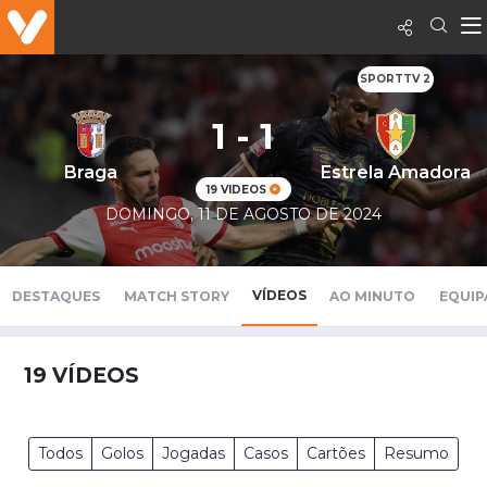
SPORTTV 2
1 - 1
Braga
Estrela Amadora
19 VIDEOS
DOMINGO, 11 DE AGOSTO DE 2024
VÍDEOS
DESTAQUES
MATCH STORY
AO MINUTO
EQUIP
19
VÍDEOS
Todos
Golos
Jogadas
Casos
Cartões
Resumo