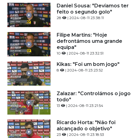
Daniel Sousa: "Devíamos ter
feito o segundo golo"
28
| 2024-08-11 23:38:11
Filipe Martins: "Hoje
defrontámos uma grande
equipa"
10
| 2024-08-11 23:32:51
Kikas: "Foi um bom jogo"
8
| 2024-08-11 23:23:52
Zalazar: "Controlámos o jogo
todo"
13
| 2024-08-11 23:21:54
Ricardo Horta: "Não foi
alcançado o objetivo"
23
| 2024-08-11 23:18:53