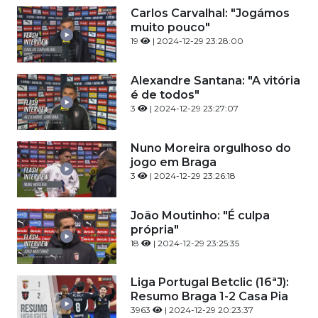
Carlos Carvalhal: "Jogámos
muito pouco"
19
| 2024-12-29 23:28:00
Alexandre Santana: "A vitória
é de todos"
3
| 2024-12-29 23:27:07
Nuno Moreira orgulhoso do
jogo em Braga
3
| 2024-12-29 23:26:18
João Moutinho: "É culpa
própria"
18
| 2024-12-29 23:25:35
Liga Portugal Betclic (16ªJ):
Resumo Braga 1-2 Casa Pia
3963
| 2024-12-29 20:23:37