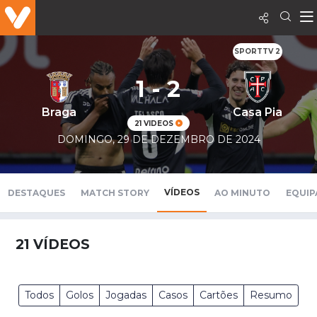
SPORTTV 2
1 - 2
Braga
Casa Pia
21 VIDEOS
DOMINGO, 29 DE DEZEMBRO DE 2024
VÍDEOS
DESTAQUES
MATCH STORY
AO MINUTO
EQUIP
21
VÍDEOS
Todos
Golos
Jogadas
Casos
Cartões
Resumo