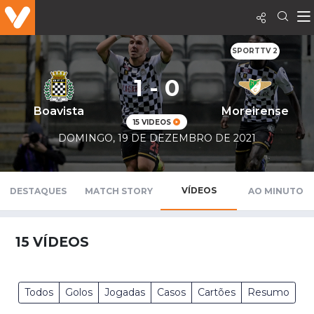
SPORTTV 2
1 - 0
Boavista
Moreirense
15 VIDEOS
DOMINGO, 19 DE DEZEMBRO DE 2021
VÍDEOS
DESTAQUES
MATCH STORY
AO MINUTO
15
VÍDEOS
Todos
Golos
Jogadas
Casos
Cartões
Resumo