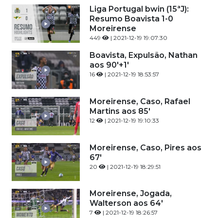
Liga Portugal bwin (15ªJ):
Resumo Boavista 1-0
Moreirense
449
| 2021-12-19 19:07:30
Boavista, Expulsão, Nathan
aos 90'+1'
16
| 2021-12-19 18:53:57
Moreirense, Caso, Rafael
Martins aos 85'
12
| 2021-12-19 19:10:33
Moreirense, Caso, Pires aos
67'
20
| 2021-12-19 18:29:51
Moreirense, Jogada,
Walterson aos 64'
7
| 2021-12-19 18:26:57