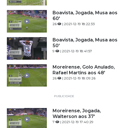
Boavista, Jogada, Musa aos
60'
26
| 2021-12-19 18:22:33
Boavista, Jogada, Musa aos
50'
9
| 2021-12-19 18:41:57
Moreirense, Golo Anulado,
Rafael Martins aos 48'
26
| 2021-12-19 18:09:26
PUBLICIDADE
Moreirense, Jogada,
Walterson aos 37'
7
| 2021-12-19 17:40:29