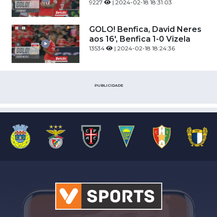
9227
| 2024-02-18 18:31:03
GOLO! Benfica, David Neres
aos 16', Benfica 1-0 Vizela
13534
| 2024-02-18 18:24:36
PUBLICIDADE