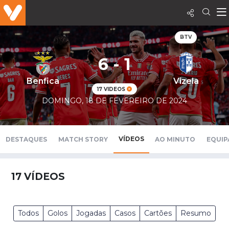
BTV
6 - 1
Benfica
Vizela
17 VIDEOS
DOMINGO, 18 DE FEVEREIRO DE 2024
VÍDEOS
DESTAQUES
MATCH STORY
AO MINUTO
EQUIP
17
VÍDEOS
Todos
Golos
Jogadas
Casos
Cartões
Resumo