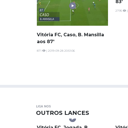
LIGA NOS
CASOS
Vitória FC, Caso, B. Mansilla
Benf
aos 87'
83'
871
| 2019-09-28 20:51:06
2795
|