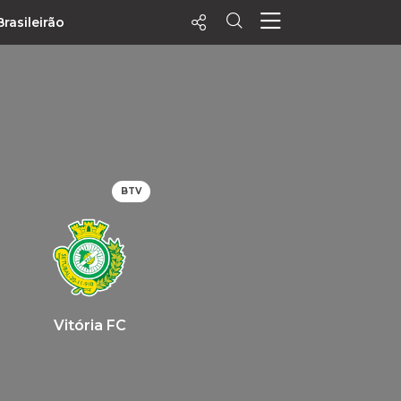
Brasileirão
ecentes
+ Visualizados
Filtrar
PALPITES
BTV
Agenda
Vídeos
Notícias
Playlists
MatchStories
Vitória FC