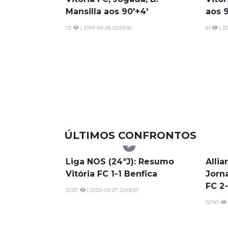
LIGA NOS
OUTROS LANCES
Vitória FC, Jogada, B.
Vitór
Mansilla aos 90'+4'
aos 9
72
| 2019-09-28 20:59:16
61
| 20