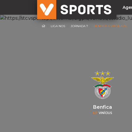
Age
LIGA NOS
JORNADA 7
BENFICA X VITÓRIA FC
NACIONAL
Liga Betclic
Resultados
Liga Meu Super
Allianz Cup
Taça Generali Tranquilidade
Supertaça
Playoff
Benfica
Sporting
63'
VINÍCIUS
Benfica
FC Porto