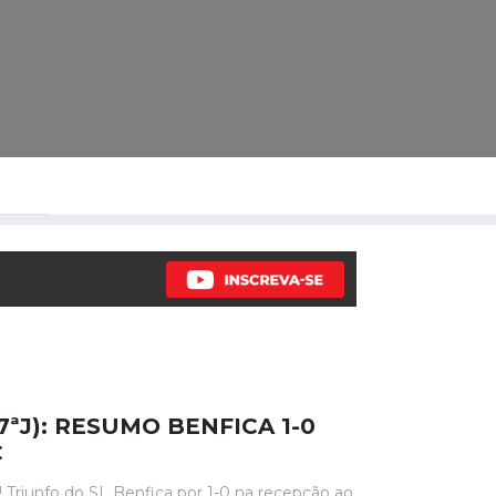
7ªJ): RESUMO BENFICA 1-0
C
! Triunfo do SL Benfica por 1-0 na recepção ao