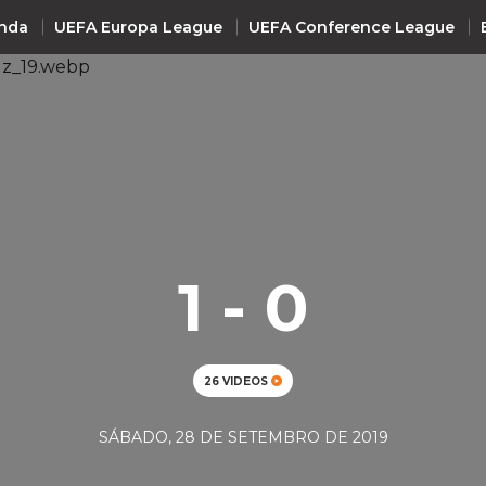
nda
UEFA Europa League
UEFA Conference League
INTERNACIONAL
UEFA Champions League
+ R
UEFA Europa League
UEFA Conference League
1 - 0
Premier League
La Liga
Bundesliga
26 VIDEOS
Serie A
Ligue 1
SÁBADO, 28 DE SETEMBRO DE 2019
Süper Lig