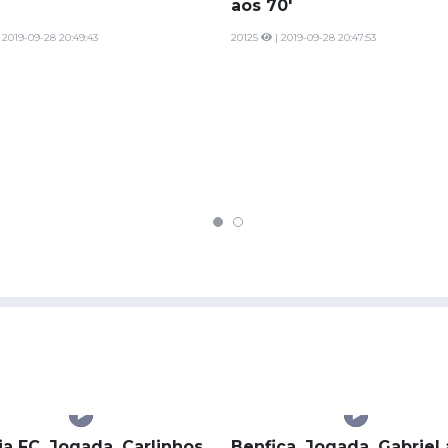
ica, Caso, Odysseas aos
Vitória FC, Caso, B. Mansi
aos 70'
 2019-09-28 20:49:43
20125
| 2019-09-28 20:47:53