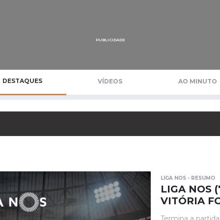
Saudi Pro League
MLS
Brasileirão
PUBLICIDADE
Mundial 2026
DESTAQUES
VÍDEOS
AO MINUTO
LIGA NOS - RESUMO
LIGA NOS (
VITÓRIA F
Termina a partida