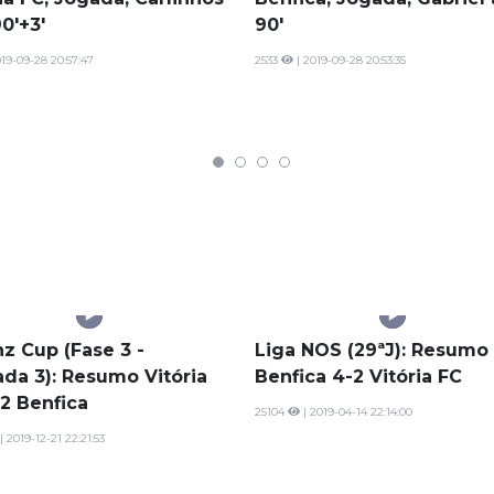
ia FC, Jogada, Carlinhos
Benfica, Jogada, Gabriel
0'+3'
90'
19-09-28 20:57:47
2533
| 2019-09-28 20:53:35