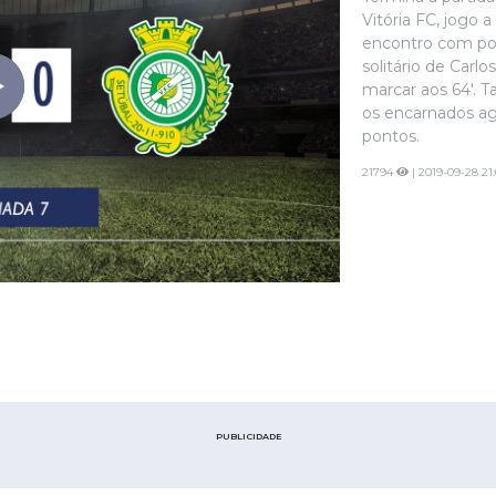
Vitória FC, jogo 
encontro com pou
solitário de Carl
marcar aos 64'. T
os encarnados ag
pontos.
21794
| 2019-09-28 21:
PUBLICIDADE