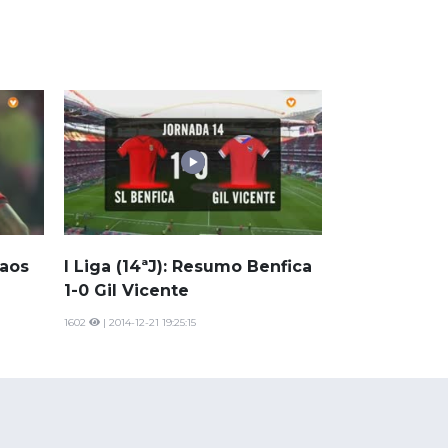
 aos
I Liga (14ªJ): Resumo Benfica
1-0 Gil Vicente
1602
| 2014-12-21 19:25:15