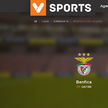
Age
I LIGA
JORNADA 14
BENFICA X GIL VICENTE
NACIONAL
Liga Betclic
Resultados
Liga Meu Super
Allianz Cup
Taça Generali Tranquilidade
Supertaça
Playoff
Benfica
30'
GAITÁN
Sporting
Benfica
FC Porto