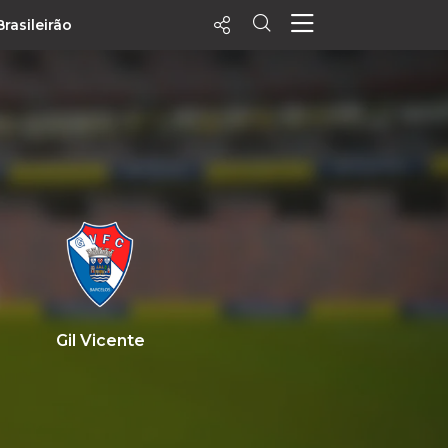
Brasileirão
ecentes
+ Visualizados
Filtrar
PALPITES
Agenda
Vídeos
Notícias
Playlists
Gil Vicente
MatchStories