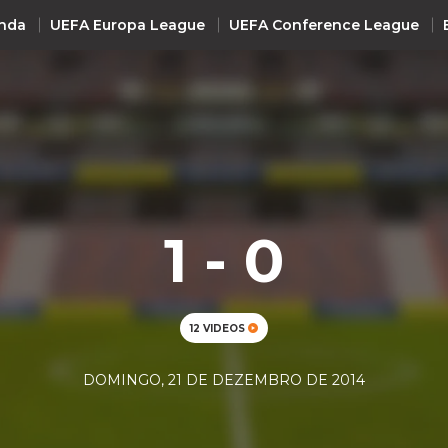
nda
UEFA Europa League
UEFA Conference League
INTERNACIONAL
UEFA Champions League
+ R
UEFA Europa League
UEFA Conference League
1 - 0
Premier League
La Liga
Bundesliga
12 VIDEOS
Serie A
DOMINGO, 21 DE DEZEMBRO DE 2014
Ligue 1
Süper Lig