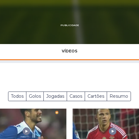
Saudi Pro League
MLS
Brasileirão
PUBLICIDADE
Mundial 2026
VÍDEOS
Todos
Golos
Jogadas
Casos
Cartões
Resumo