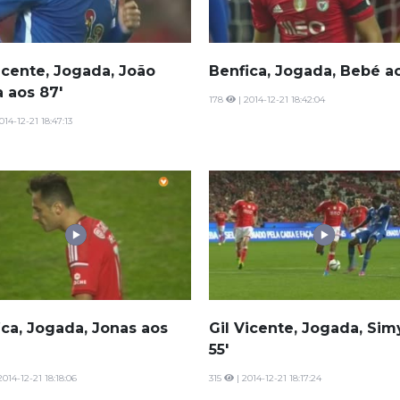
icente, Jogada, João
Benfica, Jogada, Bebé ao
a aos 87'
178
| 2014-12-21 18:42:04
014-12-21 18:47:13
ica, Jogada, Jonas aos
Gil Vicente, Jogada, Sim
55'
2014-12-21 18:18:06
315
| 2014-12-21 18:17:24