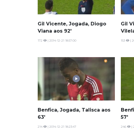
Gil Vicente, Jogada, Diogo
Gil V
Viana aos 92'
Vilel
172
| 2014-12-21 18:57:00
153
| 2
Benfica, Jogada, Talisca aos
Benf
63'
57'
214
| 2014-12-21 18:23:47
246
| 