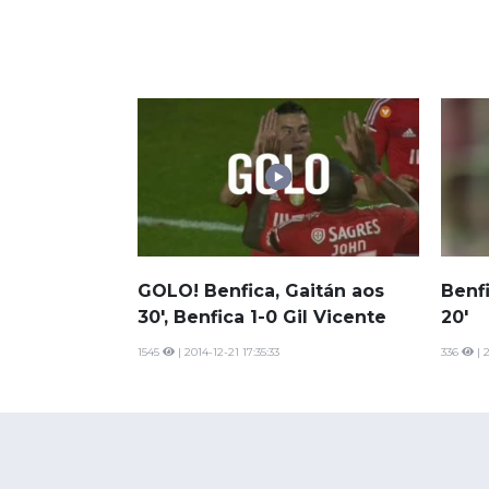
GOLO! Benfica, Gaitán aos
Benf
30', Benfica 1-0 Gil Vicente
20'
1545
| 2014-12-21 17:35:33
336
| 