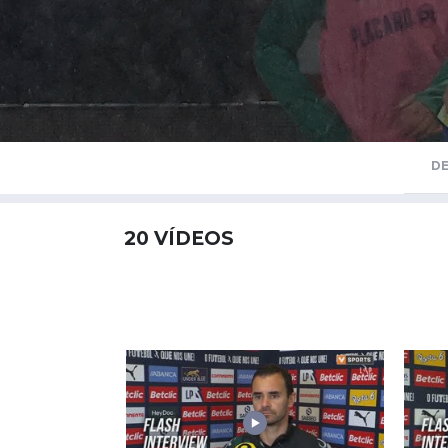
D
20
VÍDEOS