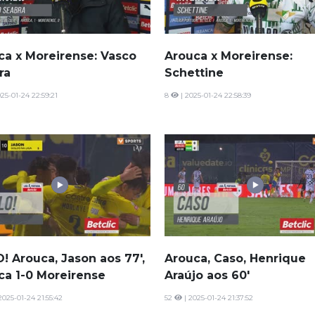
ca x Moreirense: Vasco
Arouca x Moreirense:
ra
Schettine
25-01-24 22:59:21
8
| 2025-01-24 22:58:39
! Arouca, Jason aos 77',
Arouca, Caso, Henrique
ca 1-0 Moreirense
Araújo aos 60'
2025-01-24 21:55:42
52
| 2025-01-24 21:37:52