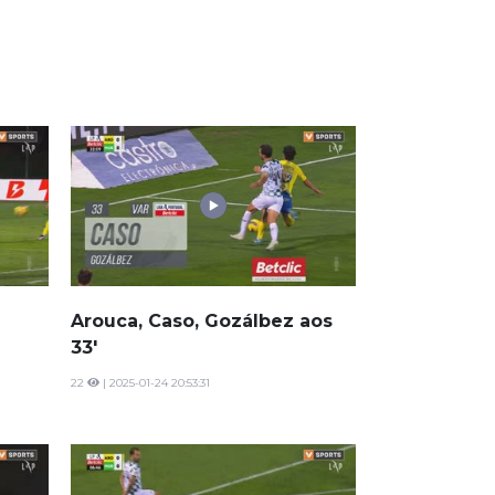
Arouca, Caso, Gozálbez aos
33'
22
| 2025-01-24 20:53:31