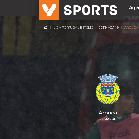
Age
LIGA PORTUGAL BETCLIC
JORNADA 19
AROUCA 
NACIONAL
Liga Betclic
Resultados
Liga Meu Super
Allianz Cup
Taça Generali Tranquilidade
Supertaça
Playoff
Arouca
Sporting
77'
JASON
Benfica
FC Porto