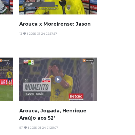
Arouca x Moreirense: Jason
13
| 2025-01-24 22:57:57
Arouca, Jogada, Henrique
Araújo aos 52'
97
| 2025-01-24 21:29:07