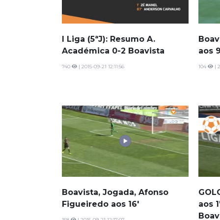
I Liga (5ªJ): Resumo A.
Boav
Académica 0-2 Boavista
aos 9
740
| 2015-09-21 12:11:56
104
| 
Boavista, Jogada, Afonso
GOLO
Figueiredo aos 16'
aos 1
Boav
158
| 2015-09-21 12:17:07