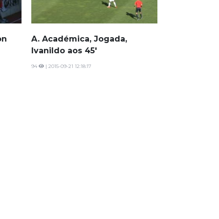
on
A. Académica, Jogada,
Ivanildo aos 45'
94
| 2015-09-21 12:18:17