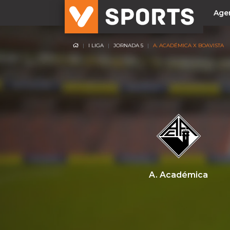
Age
I LIGA
JORNADA 5
A. ACADÉMICA X BOAVISTA
NACIONAL
Liga Betclic
Resultados
Liga Meu Super
Allianz Cup
Taça Generali Tranquilidade
Supertaça
Playoff
A. Académica
Sporting
Benfica
FC Porto