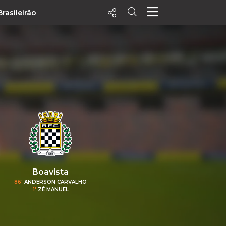
Brasileirão
ecentes
+ Visualizados
Filtrar
PALPITES
Agenda
Vídeos
Notícias
Playlists
Boavista
MatchStories
86'
ANDERSON CARVALHO
1'
ZÉ MANUEL