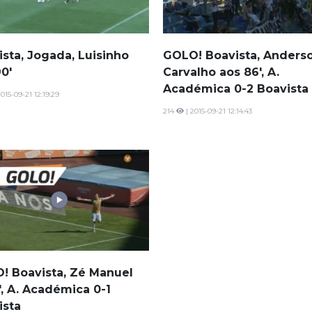
ista, Jogada, Luisinho
GOLO! Boavista, Anders
0'
Carvalho aos 86', A.
Académica 0-2 Boavista
2015-09-21 12:19:29
214
| 2015-09-21 12:14:43
! Boavista, Zé Manuel
', A. Académica 0-1
ista