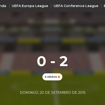
nda
UEFA Europa League
UEFA Conference League
INTERNACIONAL
UEFA Champions League
+ R
UEFA Europa League
UEFA Conference League
0 - 2
Premier League
La Liga
Bundesliga
6 VIDEOS
Serie A
Ligue 1
DOMINGO, 20 DE SETEMBRO DE 2015
Süper Lig