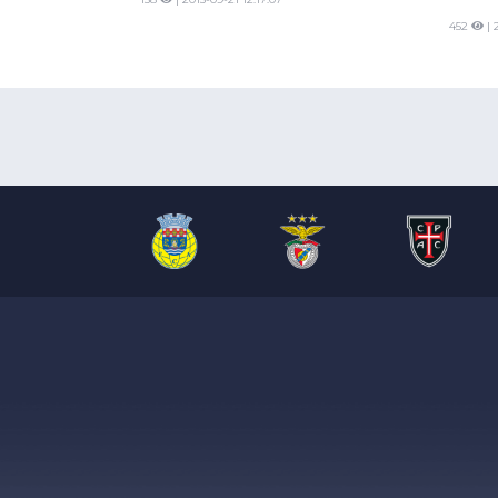
452
| 