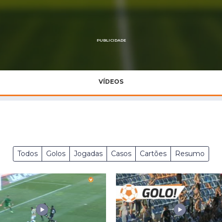
Saudi Pro League
MLS
Brasileirão
PUBLICIDADE
Mundial 2026
VÍDEOS
Todos
Golos
Jogadas
Casos
Cartões
Resumo