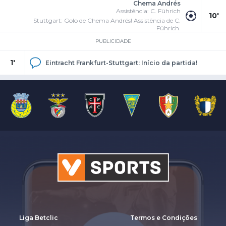
Chema Andrés
Assistência: C. Führich
10'
Stuttgart: Golo de Chema Andrés! Assistência de C.
Führich.
PUBLICIDADE
1'
Eintracht Frankfurt-Stuttgart: Início da partida!
Liga Betclic
Termos e Condições