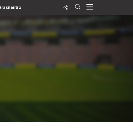
Brasileirão
ecentes
+ Visualizados
Filtrar
PALPITES
Agenda
Vídeos
Notícias
Playlists
MatchStories