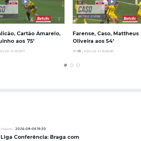
licão, Cartão Amarelo,
Farense, Caso, Mattheus
uinho aos 75'
Oliveira aos 54'
24-02-10 18:39:11
94
| 2024-02-10 16:56:08
VSports
2026-08-06 19:30
Liga Conferência: Braga com