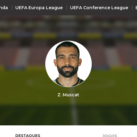
nda
UEFA Europa League
UEFA Conference League
INTERNACIONAL
UEFA Champions League
+ R
UEFA Europa League
UEFA Conference League
Premier League
La Liga
Z. Muscat
Bundesliga
Serie A
Ligue 1
Süper Lig
DESTAQUES
JOGOS