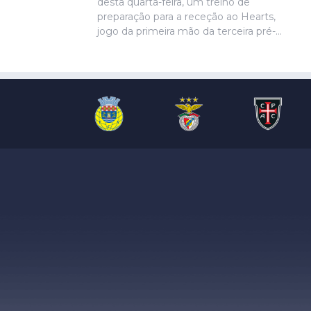
desta quarta-feira, um treino de
preparação para a receção ao Hearts,
jogo da primeira mão da terceira pré-
eliminatória da Liga Europa. Ivanovic, que
está perto de rumar ao Hull City, não
marcou presença na sessão, devido a
uma contusão no pé direito, de acordo
com informação das águias. Aursnes,
com uma gastroenterite, também foi
baixa, juntando-se a Wynder e Umeh.