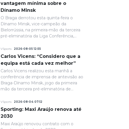
vantagem mínima sobre o
Dínamo Minsk
O Braga derrotou esta quinta-feira o
Dínamo Minsk, vice-campeão da
Bielorrússia, na primeira-mão da terceira
pré-eliminatória da Liga Conferência,
com um golo solitário. A fechar a primeira
parte, de grande penalidade, Ricardo
VSports
2026-08-05 12:55
Horta colocou a equipa portuguesa em
Carlos Vicens: “Considero que a
vantagem na eliminatória e até final o
equipa está cada vez melhor”
resultado permaneceria inalterado.
Carlos Vicens realizou esta manhã a
conferência de imprensa de antevisão ao
Braga-Dínamo Minsk, jogo da primeira
mão da terceira pré-eliminatória de
acesso à fase de liga da Liga Conferência,
marcado para as 19h30 de quinta-feira.
VSports
2026-08-04 07:12
Sporting: Maxi Araújo renova até
2030
Maxi Araújo renovou contrato com o