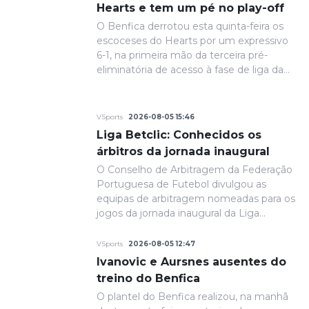
Hearts e tem um pé no play-off
O Benfica derrotou esta quinta-feira os
escoceses do Hearts por um expressivo
6-1, na primeira mão da terceira pré-
eliminatória de acesso à fase de liga da
Liga Europa.
VSports
2026-08-05 15:46
Liga Betclic: Conhecidos os
árbitros da jornada inaugural
O Conselho de Arbitragem da Federação
Portuguesa de Futebol divulgou as
equipas de arbitragem nomeadas para os
jogos da jornada inaugural da Liga
Portugal Betclic.
VSports
2026-08-05 12:47
Ivanovic e Aursnes ausentes do
treino do Benfica
O plantel do Benfica realizou, na manhã