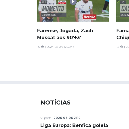
Farense, Jogada, Zach
Fama
Muscat aos 90'+3'
Chiq
10
| 2024-02-24 17:32:47
12
| 20
NOTÍCIAS
VSports
2026-08-06 21:10
Liga Europa: Benfica goleia