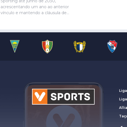
Sporting até junho de 2030,
acrescentando um ano ao anterior
vínculo e mantendo a cláusula de
rescisão de 80 milhões de euros,
anunciou o clube ‘leonino’.
Liga
Lig
Alli
Taça