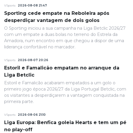
VSports
2026-08-08 21:47
Sporting cede empate na Reboleira após
desperdiçar vantagem de dois golos
O Sporting iniciou a sua campanha na Liga Betclic 2026/27
com um empate a duas bolas no terreno do Estrela da
Amadora, num encontro em que chegou a dispor de uma
liderança confortável no marcador.
VSports
2026-08-07 20:26
Estoril e Famalicão empatam no arranque da
Liga Betclic
Estoril e Famalicão acabaram empatados a um golo o
primeiro jogo época 2026/27 da Liga Portugal Betclic, com
os visitantes a desperdiçarem a vantagem conquistada na
primeira parte.
VSports
2026-08-06 21:10
Liga Europa: Benfica goleia Hearts e tem um pé
no play-off