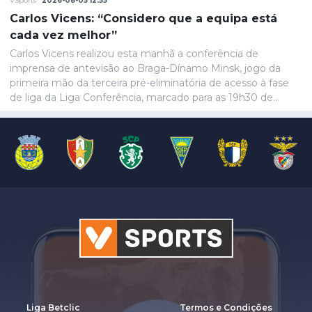
VSports
2026-08-05 12:55
Carlos Vicens: “Considero que a equipa está
cada vez melhor”
Carlos Vicens realizou esta manhã a conferência de
imprensa de antevisão ao Braga-Dínamo Minsk, jogo da
primeira mão da terceira pré-eliminatória de acesso à fase
de liga da Liga Conferência, marcado para as 19h30 de
quinta-feira.
Liga Betclic
Termos e Condições