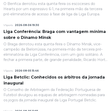
O Benfica derrotou esta quinta-feira os escoceses do
Hearts por um expressivo 6-1, na primeira mão da terceira
pré-eliminatória de acesso à fase de liga da Liga Europa.
VSports
2026-08-06 19:30
Liga Conferência: Braga com vantagem mínima
sobre o Dínamo Minsk
O Braga derrotou esta quinta-feira o Dínamo Minsk, vice-
campeão da Bielorrússia, na primeira-mão da terceira pré-
eliminatória da Liga Conferência, com um golo solitário. A
fechar a primeira parte, de grande penalidade, Ricardo Horta
colocou a equipa portuguesa em vantagem na eliminatória
e até final o resultado permaneceria inalterado.
VSports
2026-08-05 15:46
Liga Betclic: Conhecidos os árbitros da jornada
inaugural
O Conselho de Arbitragem da Federação Portuguesa de
Futebol divulgou as equipas de arbitragem nomeadas para
os jogos da jornada inaugural da Liga Portugal Betclic.