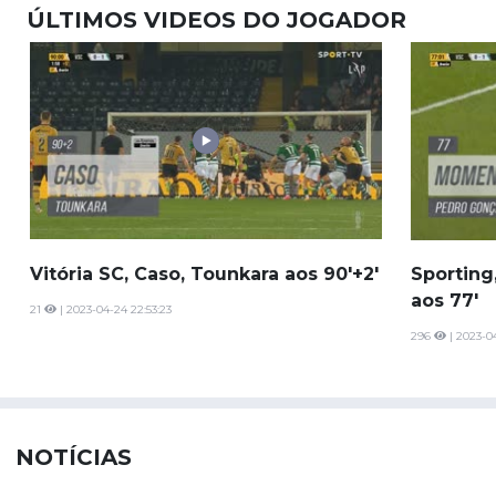
ÚLTIMOS VIDEOS DO JOGADOR
Vitória SC, Caso, Tounkara aos 90'+2'
Sporting
aos 77'
21
| 2023-04-24 22:53:23
296
| 2023-04
NOTÍCIAS