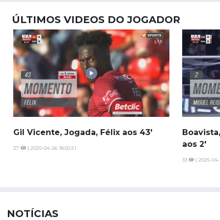
ÚLTIMOS VIDEOS DO JOGADOR
Gil Vicente, Jogada, Félix aos 43'
Boavista
aos 2'
27
| 2025-04-26 18:50:21
33
| 2025-04-1
NOTÍCIAS