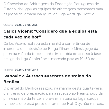
O Conselho de Arbitragem da Federação Portuguesa de
Futebol divulgou as equipas de arbitragem nomeadas para
os jogos da jornada inaugural da Liga Portugal Betclic.
VSports
2026-08-05 12:55
Carlos Vicens: “Considero que a equipa está
cada vez melhor”
Carlos Vicens realizou esta manhã a conferência de
imprensa de antevisão ao Braga-Dínamo Minsk, jogo da
primeira mão da terceira pré-eliminatória de acesso à fase
de liga da Liga Conferência, marcado para as 19h30 de
quinta-feira.
VSports
2026-08-05 12:47
Ivanovic e Aursnes ausentes do treino do
Benfica
O plantel do Benfica realizou, na manhã desta quarta-feira,
um treino de preparação para a receção ao Hearts, jogo da
primeira mão da terceira pré-eliminatória da Liga Europa.
Ivanovic, que está perto de rumar ao Hull City, não marcou
presença na sessão, devido a uma contusão no pé direito,