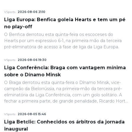
VSports
2026-08-06 21:10
Liga Europa: Benfica goleia Hearts e tem um pé
no play-off
O Benfica derrotou esta quinta-feira os escoceses do
Hearts por um expressivo 6-1, na primeira mão da terceira
pré-eliminatória de acesso à fase de liga da Liga Europa.
VSports
2026-08-06 19:30
Liga Conferência: Braga com vantagem mínima
sobre o Dínamo Minsk
O Braga derrotou esta quinta-feira o Dínamo Minsk, vice-
campeão da Bielorrússia, na primeira-mão da terceira pré-
eliminatória da Liga Conferência, com um golo solitário. A
fechar a primeira parte, de grande penalidade, Ricardo Horta
colocou a equipa portuguesa em vantagem na eliminatória
e até final o resultado permaneceria inalterado.
VSports
2026-08-05 15:46
Liga Betclic: Conhecidos os árbitros da jornada
inaugural