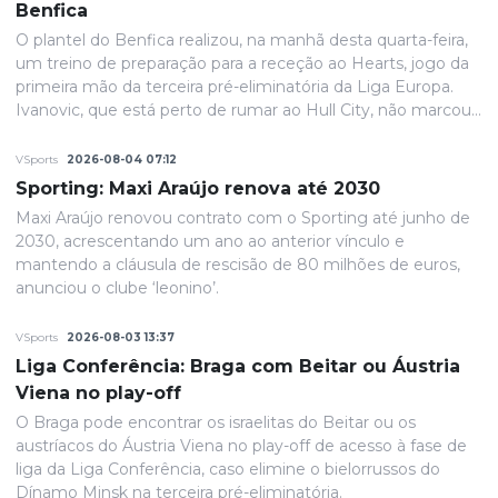
Benfica
O plantel do Benfica realizou, na manhã desta quarta-feira,
um treino de preparação para a receção ao Hearts, jogo da
primeira mão da terceira pré-eliminatória da Liga Europa.
Ivanovic, que está perto de rumar ao Hull City, não marcou
presença na sessão, devido a uma contusão no pé direito,
de acordo com informação das águias. Aursnes, com uma
VSports
2026-08-04 07:12
gastroenterite, também foi baixa, juntando-se a Wynder e
Sporting: Maxi Araújo renova até 2030
Umeh.
Maxi Araújo renovou contrato com o Sporting até junho de
2030, acrescentando um ano ao anterior vínculo e
mantendo a cláusula de rescisão de 80 milhões de euros,
anunciou o clube ‘leonino’.
VSports
2026-08-03 13:37
Liga Conferência: Braga com Beitar ou Áustria
Viena no play-off
O Braga pode encontrar os israelitas do Beitar ou os
austríacos do Áustria Viena no play-off de acesso à fase de
liga da Liga Conferência, caso elimine o bielorrussos do
Dínamo Minsk na terceira pré-eliminatória.