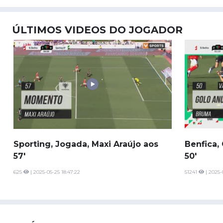
ÚLTIMOS VIDEOS DO JOGADOR
Sporting, Jogada, Maxi Araújo aos
Benfica,
57'
50'
625
| 2025-05-25 18:47:22
51241
| 2025-0