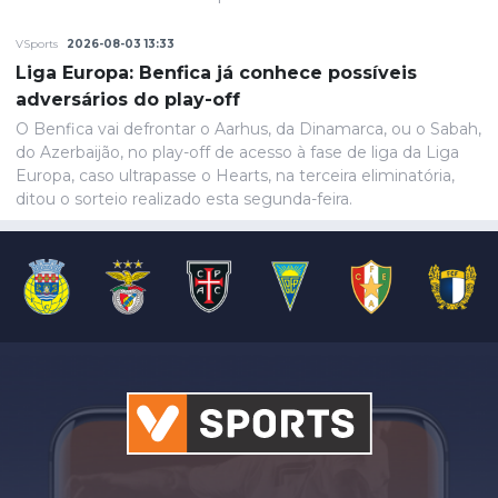
VSports
2026-08-03 13:33
Liga Europa: Benfica já conhece possíveis
adversários do play-off
O Benfica vai defrontar o Aarhus, da Dinamarca, ou o Sabah,
do Azerbaijão, no play-off de acesso à fase de liga da Liga
Europa, caso ultrapasse o Hearts, na terceira eliminatória,
ditou o sorteio realizado esta segunda-feira.