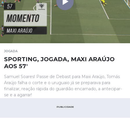
JOGADA
SPORTING, JOGADA, MAXI ARAÚJO
AOS 57'
Samuel Soares! Passe de Debast para Maxi Araújo, Tomás
Araújo falha o corte e o uruguaio já se preparava para
finalizar, reação rápida do guardião encarnado, a antecipar-
se e a agarrar!
PUBLICIDADE