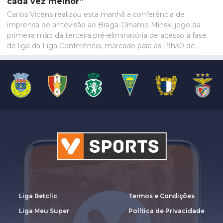
cada vez melhor”
Carlos Vicens realizou esta manhã a conferência de
imprensa de antevisão ao Braga-Dínamo Minsk, jogo da
primeira mão da terceira pré-eliminatória de acesso à fase
de liga da Liga Conferência, marcado para as 19h30 de
quinta-feira.
Liga Betclic
Termos e Condições
Liga Meu Super
Política de Privacidade