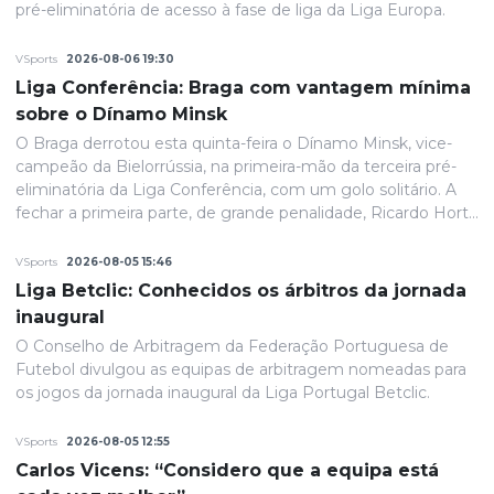
pré-eliminatória de acesso à fase de liga da Liga Europa.
VSports
2026-08-06 19:30
Liga Conferência: Braga com vantagem mínima
sobre o Dínamo Minsk
O Braga derrotou esta quinta-feira o Dínamo Minsk, vice-
campeão da Bielorrússia, na primeira-mão da terceira pré-
eliminatória da Liga Conferência, com um golo solitário. A
fechar a primeira parte, de grande penalidade, Ricardo Horta
colocou a equipa portuguesa em vantagem na eliminatória
e até final o resultado permaneceria inalterado.
VSports
2026-08-05 15:46
Liga Betclic: Conhecidos os árbitros da jornada
inaugural
O Conselho de Arbitragem da Federação Portuguesa de
Futebol divulgou as equipas de arbitragem nomeadas para
os jogos da jornada inaugural da Liga Portugal Betclic.
VSports
2026-08-05 12:55
Carlos Vicens: “Considero que a equipa está