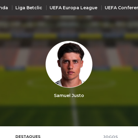
nda
Liga Betclic
UEFA Europa League
UEFA Confere
INTERNACIONAL
UEFA Champions League
+ R
UEFA Europa League
UEFA Conference League
Premier League
La Liga
Samuel Justo
Bundesliga
Serie A
Ligue 1
Süper Lig
DESTAQUES
JOGOS