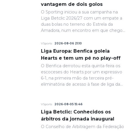
vantagem de dois golos
O Sporting iniciou a sua campanha na
Liga Betclic 2026/27 com um empate a
duas bolas no terreno do Estrela da
Amadora, num encontro em que chegou
a dispor de uma liderança confortável no
marcador.
VSports
2026-08-06 21:10
Liga Europa: Benfica goleia
Hearts e tem um pé no play-off
O Benfica derrotou esta quinta-feira os
escoceses do Hearts por um expressivo
6-1, na primeira mão da terceira pré-
eliminatória de acesso à fase de liga da
Liga Europa.
VSports
2026-08-05 15:46
Liga Betclic: Conhecidos os
árbitros da jornada inaugural
O Conselho de Arbitragem da Federação