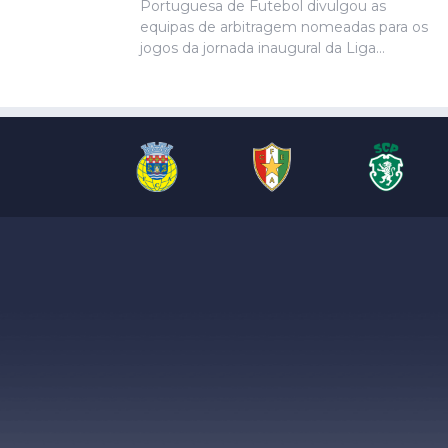
Portuguesa de Futebol divulgou as
equipas de arbitragem nomeadas para os
jogos da jornada inaugural da Liga
Portugal Betclic.