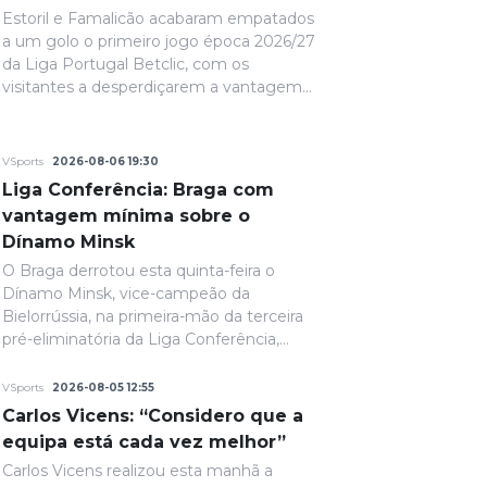
Estoril e Famalicão acabaram empatados
a um golo o primeiro jogo época 2026/27
da Liga Portugal Betclic, com os
visitantes a desperdiçarem a vantagem
conquistada na primeira parte.
VSports
2026-08-06 19:30
Liga Conferência: Braga com
vantagem mínima sobre o
Dínamo Minsk
O Braga derrotou esta quinta-feira o
Dínamo Minsk, vice-campeão da
Bielorrússia, na primeira-mão da terceira
pré-eliminatória da Liga Conferência,
com um golo solitário. A fechar a primeira
parte, de grande penalidade, Ricardo
VSports
2026-08-05 12:55
Horta colocou a equipa portuguesa em
Carlos Vicens: “Considero que a
vantagem na eliminatória e até final o
equipa está cada vez melhor”
resultado permaneceria inalterado.
Carlos Vicens realizou esta manhã a