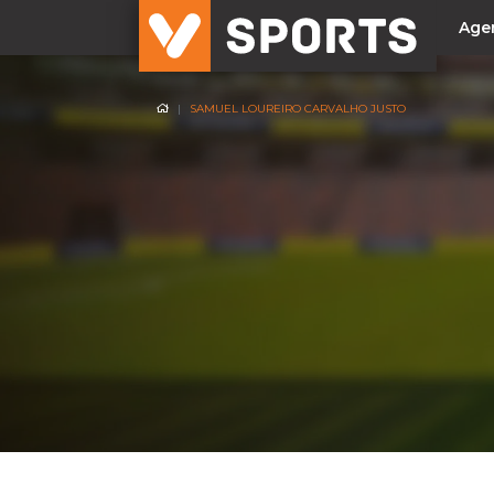
Age
SAMUEL LOUREIRO CARVALHO JUSTO
NACIONAL
Liga Betclic
Resultados
Liga Meu Super
Allianz Cup
Taça Generali Tranquilidade
Supertaça
Playoff
Sporting
Benfica
FC Porto