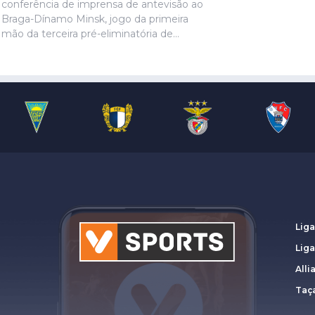
conferência de imprensa de antevisão ao
Braga-Dínamo Minsk, jogo da primeira
mão da terceira pré-eliminatória de
acesso à fase de liga da Liga Conferência,
marcado para as 19h30 de quinta-feira.
Liga
Lig
Alli
Taça