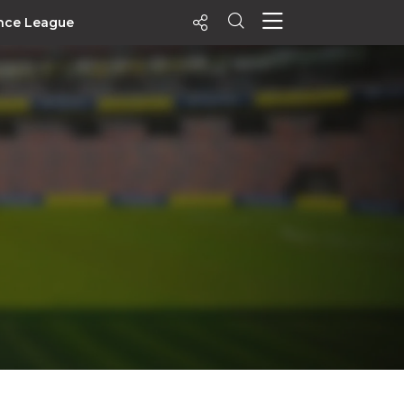
nce League
ecentes
+ Visualizados
Filtrar
PALPITES
Agenda
Vídeos
Notícias
Playlists
MatchStories