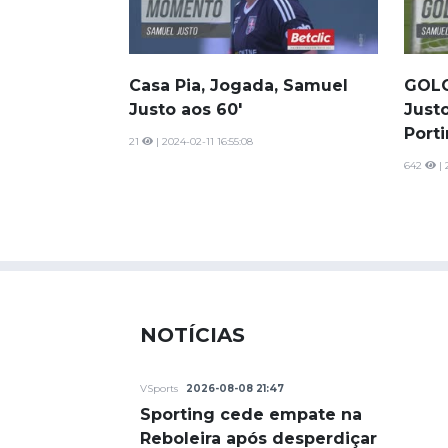
Casa Pia, Jogada, Samuel
GOLO
Justo aos 60'
Justo
Port
21
| 2024-02-11 16:55:08
642
| 
NOTÍCIAS
VSports
2026-08-08 21:47
Sporting cede empate na
Reboleira após desperdiçar