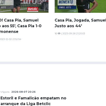
! Casa Pia, Samuel
Casa Pia, Jogada, Samue
 aos 55', Casa Pia 1-0
Justo aos 44'
imonense
16
| 2023-09-28 21:20:03
2023-12-02 21:52:54
VSports
2026-08-07 20:26
Estoril e Famalicão empatam no
arranque da Liga Betclic