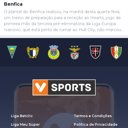
Benfica
O plantel do Benfica realizou, na manhã desta quarta-feira,
um treino de preparação para a receção ao Hearts, jogo da
primeira mão da terceira pré-eliminatória da Liga Europa.
Ivanovic, que está perto de rumar ao Hull City, não marcou
presença na sessão, devido a uma contusão no pé direito,
de acordo com informação das águias. Aursnes, com uma
gastroenterite, também foi baixa, juntando-se a Wynder e
Umeh.
Liga Betclic
Termos e Condições
Liga Meu Super
Política de Privacidade