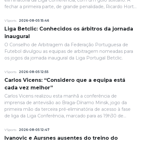
eliminatória da Liga Conferência, com um golo solitário. A
fechar a primeira parte, de grande penalidade, Ricardo Horta
colocou a equipa portuguesa em vantagem na eliminatória
e até final o resultado permaneceria inalterado.
VSports
2026-08-05 15:46
Liga Betclic: Conhecidos os árbitros da jornada
inaugural
O Conselho de Arbitragem da Federação Portuguesa de
Futebol divulgou as equipas de arbitragem nomeadas para
os jogos da jornada inaugural da Liga Portugal Betclic.
VSports
2026-08-05 12:55
Carlos Vicens: “Considero que a equipa está
cada vez melhor”
Carlos Vicens realizou esta manhã a conferência de
imprensa de antevisão ao Braga-Dínamo Minsk, jogo da
primeira mão da terceira pré-eliminatória de acesso à fase
de liga da Liga Conferência, marcado para as 19h30 de
quinta-feira.
VSports
2026-08-05 12:47
Ivanovic e Aursnes ausentes do treino do