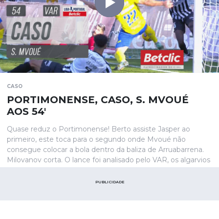
CASO
PORTIMONENSE, CASO, S. MVOUÉ
AOS 54'
Quase reduz o Portimonense! Berto assiste Jasper ao
primeiro, este toca para o segundo onde Mvoué não
consegue colocar a bola dentro da baliza de Arruabarrena.
Milovanov corta. O lance foi analisado pelo VAR, os algarvios
reclamavam golo mas a bola não terá passado a totalidade
da linha.
PUBLICIDADE