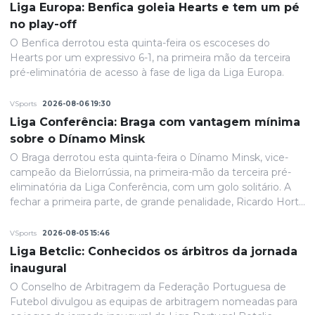
Liga Europa: Benfica goleia Hearts e tem um pé
no play-off
O Benfica derrotou esta quinta-feira os escoceses do
Hearts por um expressivo 6-1, na primeira mão da terceira
pré-eliminatória de acesso à fase de liga da Liga Europa.
VSports
2026-08-06 19:30
Liga Conferência: Braga com vantagem mínima
sobre o Dínamo Minsk
O Braga derrotou esta quinta-feira o Dínamo Minsk, vice-
campeão da Bielorrússia, na primeira-mão da terceira pré-
eliminatória da Liga Conferência, com um golo solitário. A
fechar a primeira parte, de grande penalidade, Ricardo Horta
colocou a equipa portuguesa em vantagem na eliminatória
e até final o resultado permaneceria inalterado.
VSports
2026-08-05 15:46
Liga Betclic: Conhecidos os árbitros da jornada
inaugural
O Conselho de Arbitragem da Federação Portuguesa de
Futebol divulgou as equipas de arbitragem nomeadas para