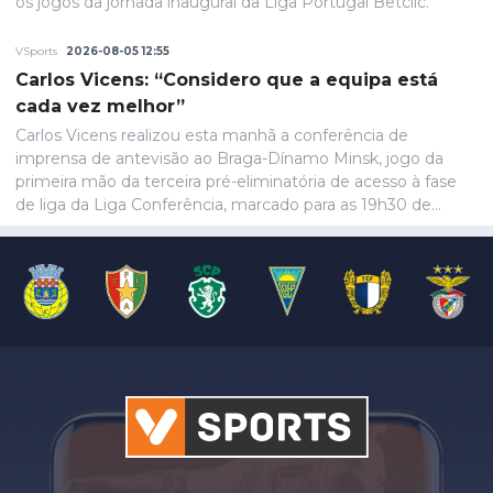
os jogos da jornada inaugural da Liga Portugal Betclic.
VSports
2026-08-05 12:55
Carlos Vicens: “Considero que a equipa está
cada vez melhor”
Carlos Vicens realizou esta manhã a conferência de
imprensa de antevisão ao Braga-Dínamo Minsk, jogo da
primeira mão da terceira pré-eliminatória de acesso à fase
de liga da Liga Conferência, marcado para as 19h30 de
quinta-feira.