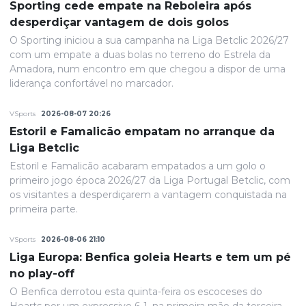
Sporting cede empate na Reboleira após
desperdiçar vantagem de dois golos
O Sporting iniciou a sua campanha na Liga Betclic 2026/27
com um empate a duas bolas no terreno do Estrela da
Amadora, num encontro em que chegou a dispor de uma
liderança confortável no marcador.
VSports
2026-08-07 20:26
Estoril e Famalicão empatam no arranque da
Liga Betclic
Estoril e Famalicão acabaram empatados a um golo o
primeiro jogo época 2026/27 da Liga Portugal Betclic, com
os visitantes a desperdiçarem a vantagem conquistada na
primeira parte.
VSports
2026-08-06 21:10
Liga Europa: Benfica goleia Hearts e tem um pé
no play-off
O Benfica derrotou esta quinta-feira os escoceses do