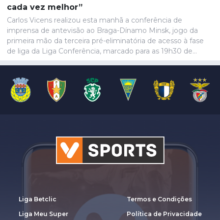
cada vez melhor”
Carlos Vicens realizou esta manhã a conferência de
imprensa de antevisão ao Braga-Dínamo Minsk, jogo da
primeira mão da terceira pré-eliminatória de acesso à fase
de liga da Liga Conferência, marcado para as 19h30 de
quinta-feira.
Liga Betclic
Termos e Condições
Liga Meu Super
Política de Privacidade