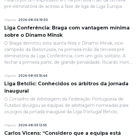
Hearts por um expressivo 6-1, na primeira mão da terceira
pré-eliminatória de acesso à fase de liga da Liga Europa.
VSports
2026-08-06 19:30
Liga Conferência: Braga com vantagem mínima
sobre o Dínamo Minsk
O Braga derrotou esta quinta-feira o Dínamo Minsk, vice-
campeão da Bielorrússia, na primeira-mão da terceira pré-
eliminatória da Liga Conferência, com um golo solitário. A
fechar a primeira parte, de grande penalidade, Ricardo Horta
colocou a equipa portuguesa em vantagem na eliminatória
e até final o resultado permaneceria inalterado.
VSports
2026-08-05 15:46
Liga Betclic: Conhecidos os árbitros da jornada
inaugural
O Conselho de Arbitragem da Federação Portuguesa de
Futebol divulgou as equipas de arbitragem nomeadas para
os jogos da jornada inaugural da Liga Portugal Betclic.
VSports
2026-08-05 12:55
Carlos Vicens: “Considero que a equipa está