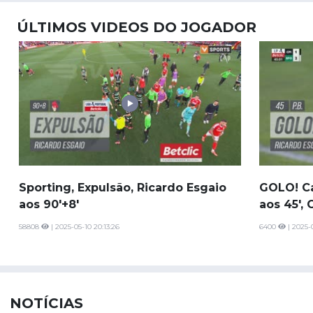
ÚLTIMOS VIDEOS DO JOGADOR
Sporting, Expulsão, Ricardo Esgaio
GOLO! Ca
aos 90'+8'
aos 45', 
58808
| 2025-05-10 20:13:26
6400
| 2025-0
NOTÍCIAS