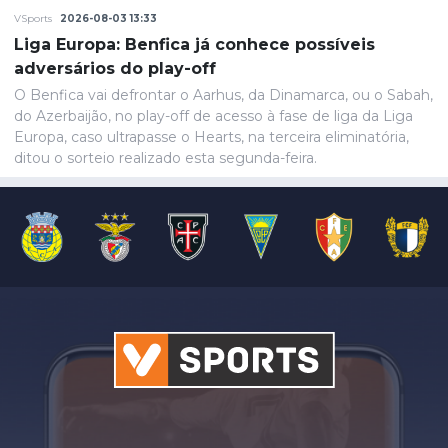
VSports
2026-08-03 13:33
Liga Europa: Benfica já conhece possíveis
adversários do play-off
O Benfica vai defrontar o Aarhus, da Dinamarca, ou o Sabah,
do Azerbaijão, no play-off de acesso à fase de liga da Liga
Europa, caso ultrapasse o Hearts, na terceira eliminatória,
ditou o sorteio realizado esta segunda-feira.