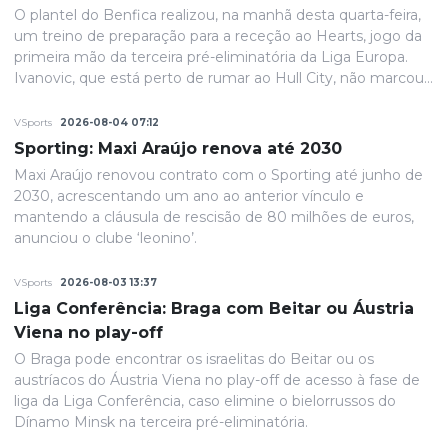
O plantel do Benfica realizou, na manhã desta quarta-feira,
um treino de preparação para a receção ao Hearts, jogo da
primeira mão da terceira pré-eliminatória da Liga Europa.
Ivanovic, que está perto de rumar ao Hull City, não marcou
presença na sessão, devido a uma contusão no pé direito,
de acordo com informação das águias. Aursnes, com uma
VSports
2026-08-04 07:12
gastroenterite, também foi baixa, juntando-se a Wynder e
Sporting: Maxi Araújo renova até 2030
Umeh.
Maxi Araújo renovou contrato com o Sporting até junho de
2030, acrescentando um ano ao anterior vínculo e
mantendo a cláusula de rescisão de 80 milhões de euros,
anunciou o clube ‘leonino’.
VSports
2026-08-03 13:37
Liga Conferência: Braga com Beitar ou Áustria
Viena no play-off
O Braga pode encontrar os israelitas do Beitar ou os
austríacos do Áustria Viena no play-off de acesso à fase de
liga da Liga Conferência, caso elimine o bielorrussos do
Dínamo Minsk na terceira pré-eliminatória.