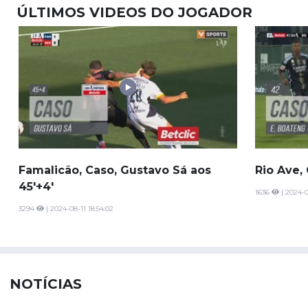
ÚLTIMOS VIDEOS DO JOGADOR
Famalicão, Caso, Gustavo Sá aos
Rio Ave,
45'+4'
1636
| 2024-0
3294
| 2024-08-11 18:54:02
NOTÍCIAS