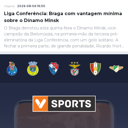
VSports
2026-08-06 19:30
Liga Conferência: Braga com vantagem mínima
sobre o Dínamo Minsk
O Braga derrotou esta quinta-feira o Dínamo Minsk, vice-
campeão da Bielorrússia, na primeira-mão da terceira pré-
eliminatória da Liga Conferência, com um golo solitário. A
fechar a primeira parte, de grande penalidade, Ricardo Horta
colocou a equipa portuguesa em vantagem na eliminatória
e até final o resultado permaneceria inalterado.