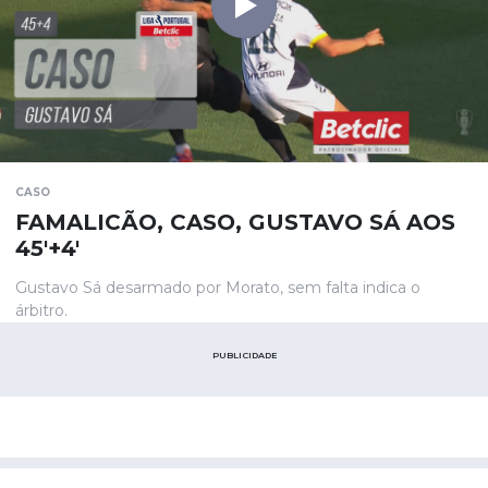
CASO
FAMALICÃO, CASO, GUSTAVO SÁ AOS
45'+4'
Gustavo Sá desarmado por Morato, sem falta indica o
árbitro.
PUBLICIDADE