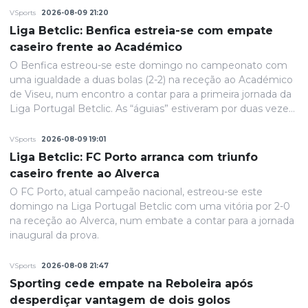
VSports
2026-08-09 21:20
Liga Betclic: Benfica estreia-se com empate
caseiro frente ao Académico
O Benfica estreou-se este domingo no campeonato com
uma igualdade a duas bolas (2-2) na receção ao Académico
de Viseu, num encontro a contar para a primeira jornada da
Liga Portugal Betclic. As “águias” estiveram por duas vezes
na frente do marcador, mas a equipa viseense garantiu um
ponto na partida inaugural disputada à porta fechada no
VSports
2026-08-09 19:01
Estádio da Luz.
Liga Betclic: FC Porto arranca com triunfo
caseiro frente ao Alverca
O FC Porto, atual campeão nacional, estreou-se este
domingo na Liga Portugal Betclic com uma vitória por 2-0
na receção ao Alverca, num embate a contar para a jornada
inaugural da prova.
VSports
2026-08-08 21:47
Sporting cede empate na Reboleira após
desperdiçar vantagem de dois golos