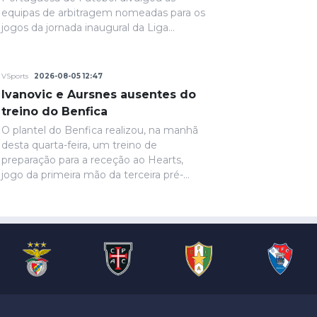
equipas de arbitragem nomeadas para os
jogos da jornada inaugural da Liga
Portugal Betclic.
VSports
2026-08-05 12:47
Ivanovic e Aursnes ausentes do
treino do Benfica
O plantel do Benfica realizou, na manhã
desta quarta-feira, um treino de
preparação para a receção ao Hearts,
jogo da primeira mão da terceira pré-
eliminatória da Liga Europa. Ivanovic, que
está perto de rumar ao Hull City, não
marcou presença na sessão, devido a
uma contusão no pé direito, de acordo
com informação das águias. Aursnes,
com uma gastroenterite, também foi
baixa, juntando-se a Wynder e Umeh.