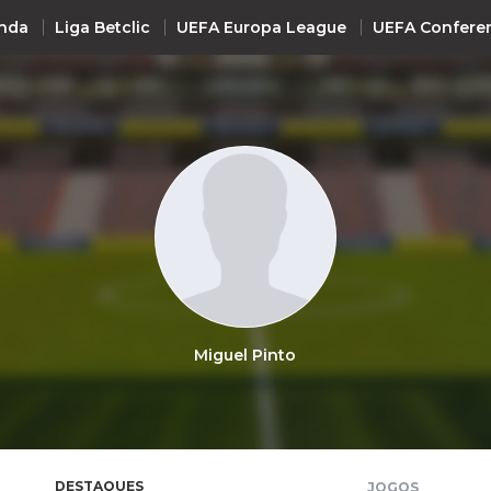
nda
Liga Betclic
UEFA Europa League
UEFA Confere
INTERNACIONAL
UEFA Champions League
+ R
UEFA Europa League
UEFA Conference League
Premier League
La Liga
Miguel Pinto
Bundesliga
Serie A
Ligue 1
Süper Lig
DESTAQUES
JOGOS