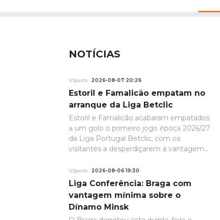
NOTÍCIAS
VSports
2026-08-07 20:26
Estoril e Famalicão empatam no
arranque da Liga Betclic
Estoril e Famalicão acabaram empatados
a um golo o primeiro jogo época 2026/27
da Liga Portugal Betclic, com os
visitantes a desperdiçarem a vantagem
conquistada na primeira parte.
VSports
2026-08-06 19:30
Liga Conferência: Braga com
vantagem mínima sobre o
Dínamo Minsk