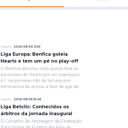
Saudi Pro League
MLS
Brasileirão
Mundial 2026
VSports
2026-08-06 21:10
Liga Europa: Benfica goleia
Hearts e tem um pé no play-off
O Benfica derrotou esta quinta-feira os
escoceses do Hearts por um expressivo
6-1, na primeira mão da terceira pré-
eliminatória de acesso à fase de liga da
Liga Europa.
VSports
2026-08-05 15:46
Liga Betclic: Conhecidos os
árbitros da jornada inaugural
O Conselho de Arbitragem da Federação
Portuguesa de Futebol divulgou as