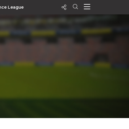
nce League
ecentes
+ Visualizados
Filtrar
PALPITES
Agenda
Vídeos
Notícias
Playlists
MatchStories