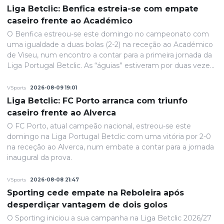
Liga Betclic: Benfica estreia-se com empate
caseiro frente ao Académico
O Benfica estreou-se este domingo no campeonato com
uma igualdade a duas bolas (2-2) na receção ao Académico
de Viseu, num encontro a contar para a primeira jornada da
Liga Portugal Betclic. As “águias” estiveram por duas vezes
na frente do marcador, mas a equipa viseense garantiu um
ponto na partida inaugural disputada à porta fechada no
VSports
2026-08-09 19:01
Estádio da Luz.
Liga Betclic: FC Porto arranca com triunfo
caseiro frente ao Alverca
O FC Porto, atual campeão nacional, estreou-se este
domingo na Liga Portugal Betclic com uma vitória por 2-0
na receção ao Alverca, num embate a contar para a jornada
inaugural da prova.
VSports
2026-08-08 21:47
Sporting cede empate na Reboleira após
desperdiçar vantagem de dois golos
O Sporting iniciou a sua campanha na Liga Betclic 2026/27