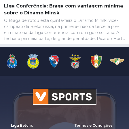
Liga Conferência: Braga com vantagem mínima
sobre o Dínamo Minsk
O Braga derrotou esta quinta-feira o Dínamo Minsk, vice-
campeão da Bielorrússia, na primeira-mão da terceira pré-
eliminatória da Liga Conferência, com um golo solitário. A
fechar a primeira parte, de grande penalidade, Ricardo Horta
colocou a equipa portuguesa em vantagem na eliminatória
e até final o resultado permaneceria inalterado.
Liga Betclic
Termos e Condições