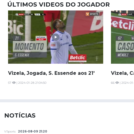
ÚLTIMOS VIDEOS DO JOGADOR
Vizela, Jogada, S. Essende aos 21'
Vizela, 
57
| 2024-01-28 21:04:50
66
| 2024-01-
NOTÍCIAS
VSports
2026-08-09 21:20