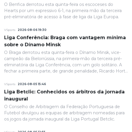
O Benfica derrotou esta quinta-feira os escoceses do
Hearts por um expressivo 6-1, na primeira mão da terceira
pré-eliminatória de acesso à fase de liga da Liga Europa.
VSports
2026-08-06 19:30
Liga Conferência: Braga com vantagem mínima
sobre o Dínamo Minsk
O Braga derrotou esta quinta-feira o Dínamo Minsk, vice-
campeão da Bielorrússia, na primeira-mão da terceira pré-
eliminatória da Liga Conferência, com um golo solitário. A
fechar a primeira parte, de grande penalidade, Ricardo Horta
colocou a equipa portuguesa em vantagem na eliminatória
e até final o resultado permaneceria inalterado.
VSports
2026-08-05 15:46
Liga Betclic: Conhecidos os árbitros da jornada
inaugural
O Conselho de Arbitragem da Federação Portuguesa de
Futebol divulgou as equipas de arbitragem nomeadas para
os jogos da jornada inaugural da Liga Portugal Betclic.