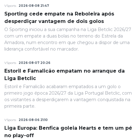
VSports
2026-08-08 21:47
Sporting cede empate na Reboleira após
desperdiçar vantagem de dois golos
O Sporting iniciou a sua campanha na Liga Betclic 2026/27
com um empate a duas bolas no terreno do Estrela da
Amadora, num encontro em que chegou a dispor de uma
liderança confortável no marcador.
VSports
2026-08-07 20:26
Estoril e Famalicão empatam no arranque da
Liga Betclic
Estoril e Famalicão acabaram empatados a um golo o
primeiro jogo época 2026/27 da Liga Portugal Betclic, com
os visitantes a desperdiçarem a vantagem conquistada na
primeira parte.
VSports
2026-08-06 21:10
Liga Europa: Benfica goleia Hearts e tem um pé
no play-off