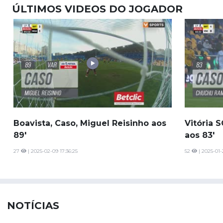
ÚLTIMOS VIDEOS DO JOGADOR
Boavista, Caso, Miguel Reisinho aos
Vitória 
89'
aos 83'
27
| 2025-02-09 17:36:25
52
| 2025-01-
NOTÍCIAS