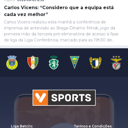
VSports
2026-08-05 12:55
Carlos Vicens: “Considero que a equipa está
cada vez melhor”
Carlos Vicens realizou esta manhã a conferência de
imprensa de antevisão ao Braga-Dínamo Minsk, jogo da
primeira mão da terceira pré-eliminatória de acesso à fase
de liga da Liga Conferência, marcado para as 19h30 de
quinta-feira.
Liga Betclic
Termos e Condições