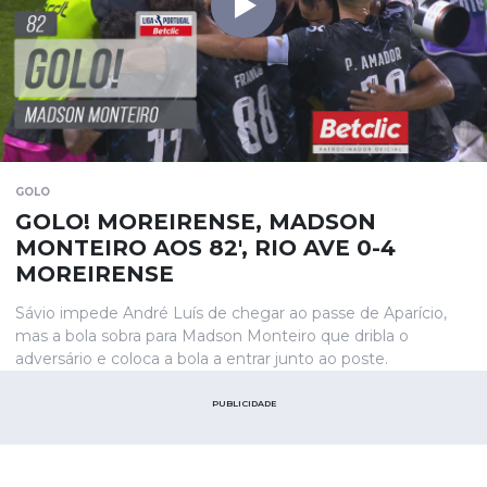
GOLO
GOLO! MOREIRENSE, MADSON
MONTEIRO AOS 82', RIO AVE 0-4
MOREIRENSE
Sávio impede André Luís de chegar ao passe de Aparício,
mas a bola sobra para Madson Monteiro que dribla o
adversário e coloca a bola a entrar junto ao poste.
PUBLICIDADE