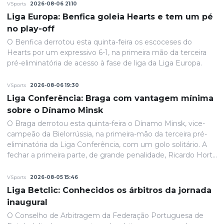
VSports
2026-08-06 21:10
Liga Europa: Benfica goleia Hearts e tem um pé
no play-off
O Benfica derrotou esta quinta-feira os escoceses do
Hearts por um expressivo 6-1, na primeira mão da terceira
pré-eliminatória de acesso à fase de liga da Liga Europa.
VSports
2026-08-06 19:30
Liga Conferência: Braga com vantagem mínima
sobre o Dínamo Minsk
O Braga derrotou esta quinta-feira o Dínamo Minsk, vice-
campeão da Bielorrússia, na primeira-mão da terceira pré-
eliminatória da Liga Conferência, com um golo solitário. A
fechar a primeira parte, de grande penalidade, Ricardo Horta
colocou a equipa portuguesa em vantagem na eliminatória
e até final o resultado permaneceria inalterado.
VSports
2026-08-05 15:46
Liga Betclic: Conhecidos os árbitros da jornada
inaugural
O Conselho de Arbitragem da Federação Portuguesa de