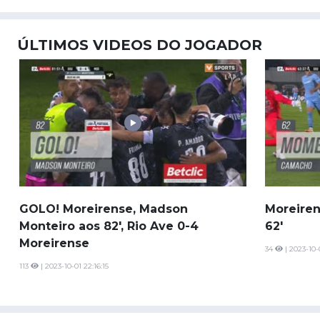
ÚLTIMOS VIDEOS DO JOGADOR
GOLO! Moreirense, Madson
Moreiren
Monteiro aos 82', Rio Ave 0-4
62'
Moreirense
34
| 2023-10-0
113
| 2023-10-01 22:16:15