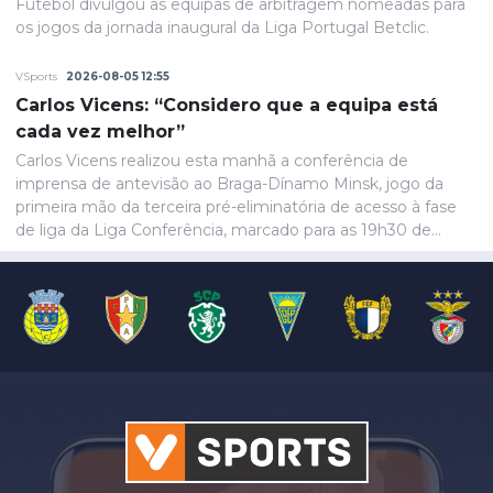
Futebol divulgou as equipas de arbitragem nomeadas para
os jogos da jornada inaugural da Liga Portugal Betclic.
VSports
2026-08-05 12:55
Carlos Vicens: “Considero que a equipa está
cada vez melhor”
Carlos Vicens realizou esta manhã a conferência de
imprensa de antevisão ao Braga-Dínamo Minsk, jogo da
primeira mão da terceira pré-eliminatória de acesso à fase
de liga da Liga Conferência, marcado para as 19h30 de
quinta-feira.