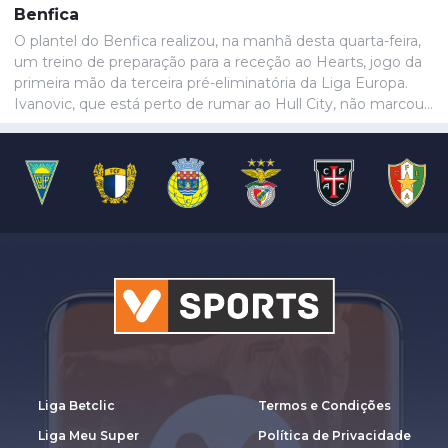
Benfica
O plantel do Benfica realizou, na manhã desta quarta-feira,
um treino de preparação para a receção ao Hearts, jogo da
primeira mão da terceira pré-eliminatória da Liga Europa.
Ivanovic, que está perto de rumar ao Hull City, não marcou
presença na sessão, devido a uma contusão no pé direito,
de acordo com informação das águias. Aursnes, com uma
gastroenterite, também foi baixa, juntando-se a Wynder e
Umeh.
Liga Betclic
Termos e Condições
Liga Meu Super
Política de Privacidade