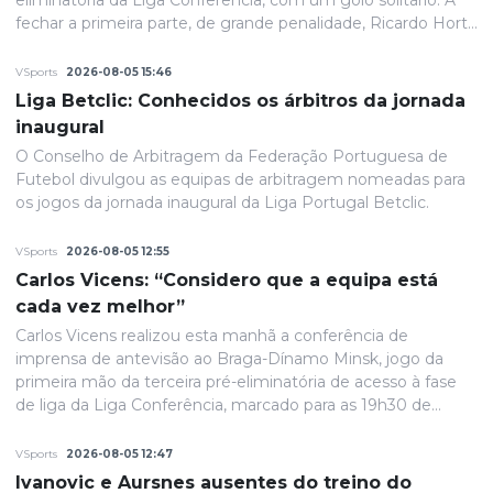
eliminatória da Liga Conferência, com um golo solitário. A
fechar a primeira parte, de grande penalidade, Ricardo Horta
colocou a equipa portuguesa em vantagem na eliminatória
e até final o resultado permaneceria inalterado.
VSports
2026-08-05 15:46
Liga Betclic: Conhecidos os árbitros da jornada
inaugural
O Conselho de Arbitragem da Federação Portuguesa de
Futebol divulgou as equipas de arbitragem nomeadas para
os jogos da jornada inaugural da Liga Portugal Betclic.
VSports
2026-08-05 12:55
Carlos Vicens: “Considero que a equipa está
cada vez melhor”
Carlos Vicens realizou esta manhã a conferência de
imprensa de antevisão ao Braga-Dínamo Minsk, jogo da
primeira mão da terceira pré-eliminatória de acesso à fase
de liga da Liga Conferência, marcado para as 19h30 de
quinta-feira.
VSports
2026-08-05 12:47
Ivanovic e Aursnes ausentes do treino do