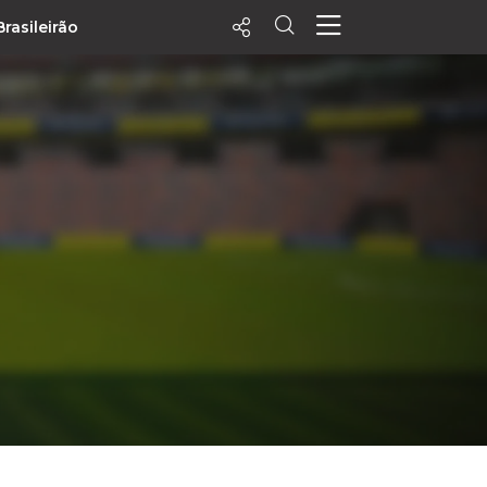
Brasileirão
ecentes
+ Visualizados
Filtrar
PALPITES
Agenda
Vídeos
Notícias
Playlists
MatchStories