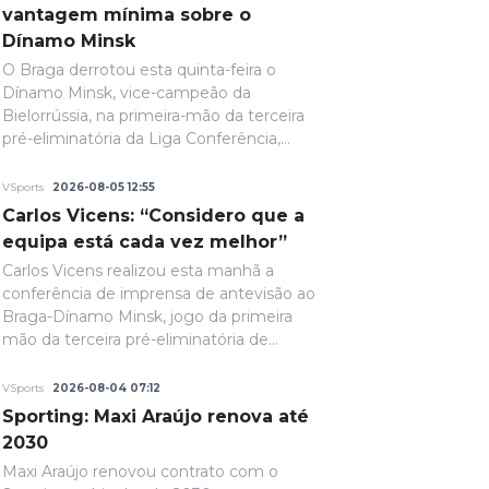
vantagem mínima sobre o
Dínamo Minsk
O Braga derrotou esta quinta-feira o
Dínamo Minsk, vice-campeão da
Bielorrússia, na primeira-mão da terceira
pré-eliminatória da Liga Conferência,
com um golo solitário. A fechar a primeira
parte, de grande penalidade, Ricardo
VSports
2026-08-05 12:55
Horta colocou a equipa portuguesa em
Carlos Vicens: “Considero que a
vantagem na eliminatória e até final o
equipa está cada vez melhor”
resultado permaneceria inalterado.
Carlos Vicens realizou esta manhã a
conferência de imprensa de antevisão ao
Braga-Dínamo Minsk, jogo da primeira
mão da terceira pré-eliminatória de
acesso à fase de liga da Liga Conferência,
marcado para as 19h30 de quinta-feira.
VSports
2026-08-04 07:12
Sporting: Maxi Araújo renova até
2030
Maxi Araújo renovou contrato com o