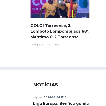
GOLO! Torreense, J.
Lomboto Lompombi aos 68',
Marítimo 0-2 Torreense
39
| 2024-12-15 17:02:20
NOTÍCIAS
VSports
2026-08-06 21:10
Liga Europa: Benfica goleia