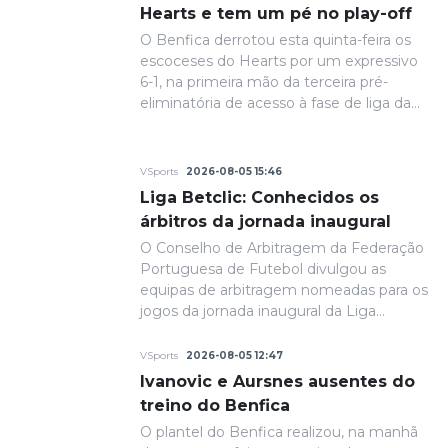
Hearts e tem um pé no play-off
O Benfica derrotou esta quinta-feira os
escoceses do Hearts por um expressivo
6-1, na primeira mão da terceira pré-
eliminatória de acesso à fase de liga da
Liga Europa.
VSports
2026-08-05 15:46
Liga Betclic: Conhecidos os
árbitros da jornada inaugural
O Conselho de Arbitragem da Federação
Portuguesa de Futebol divulgou as
equipas de arbitragem nomeadas para os
jogos da jornada inaugural da Liga
Portugal Betclic.
VSports
2026-08-05 12:47
Ivanovic e Aursnes ausentes do
treino do Benfica
O plantel do Benfica realizou, na manhã