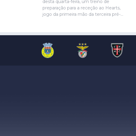
desta quarta-feira, um treino de
preparação para a receção ao Hearts,
jogo da primeira mão da terceira pré-
eliminatória da Liga Europa. Ivanovic, que
está perto de rumar ao Hull City, não
marcou presença na sessão, devido a
uma contusão no pé direito, de acordo
com informação das águias. Aursnes,
com uma gastroenterite, também foi
baixa, juntando-se a Wynder e Umeh.