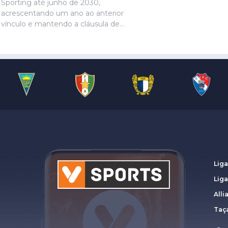
Sporting até junho de 2030,
acrescentando um ano ao anterior
vínculo e mantendo a cláusula de
rescisão de 80 milhões de euros,
anunciou o clube ‘leonino’.
Liga
Lig
Alli
Taça