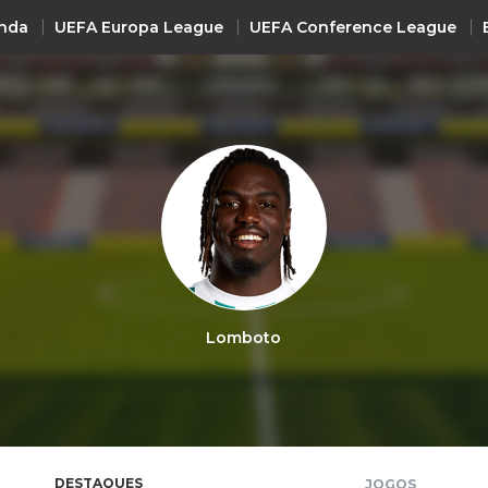
nda
UEFA Europa League
UEFA Conference League
INTERNACIONAL
UEFA Champions League
+ R
UEFA Europa League
UEFA Conference League
Premier League
La Liga
Lomboto
Bundesliga
Serie A
Ligue 1
Süper Lig
DESTAQUES
JOGOS