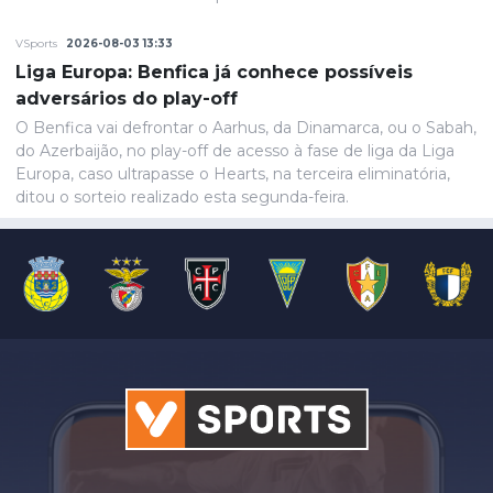
VSports
2026-08-03 13:33
Liga Europa: Benfica já conhece possíveis
adversários do play-off
O Benfica vai defrontar o Aarhus, da Dinamarca, ou o Sabah,
do Azerbaijão, no play-off de acesso à fase de liga da Liga
Europa, caso ultrapasse o Hearts, na terceira eliminatória,
ditou o sorteio realizado esta segunda-feira.