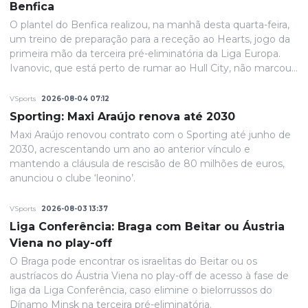
Benfica
O plantel do Benfica realizou, na manhã desta quarta-feira,
um treino de preparação para a receção ao Hearts, jogo da
primeira mão da terceira pré-eliminatória da Liga Europa.
Ivanovic, que está perto de rumar ao Hull City, não marcou
presença na sessão, devido a uma contusão no pé direito,
de acordo com informação das águias. Aursnes, com uma
VSports
2026-08-04 07:12
gastroenterite, também foi baixa, juntando-se a Wynder e
Sporting: Maxi Araújo renova até 2030
Umeh.
Maxi Araújo renovou contrato com o Sporting até junho de
2030, acrescentando um ano ao anterior vínculo e
mantendo a cláusula de rescisão de 80 milhões de euros,
anunciou o clube ‘leonino’.
VSports
2026-08-03 13:37
Liga Conferência: Braga com Beitar ou Áustria
Viena no play-off
O Braga pode encontrar os israelitas do Beitar ou os
austríacos do Áustria Viena no play-off de acesso à fase de
liga da Liga Conferência, caso elimine o bielorrussos do
Dínamo Minsk na terceira pré-eliminatória.