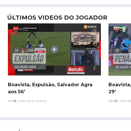
ÚLTIMOS VIDEOS DO JOGADOR
Boavista, Expulsão, Salvador Agra
Boavista,
aos 56'
29'
139
| 2025-03-16 22:04:45
338
| 2025-03-