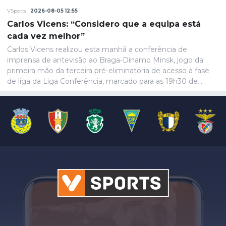
VSports
2026-08-05 12:55
Carlos Vicens: “Considero que a equipa está
cada vez melhor”
Carlos Vicens realizou esta manhã a conferência de
imprensa de antevisão ao Braga-Dínamo Minsk, jogo da
primeira mão da terceira pré-eliminatória de acesso à fase
de liga da Liga Conferência, marcado para as 19h30 de
quinta-feira.