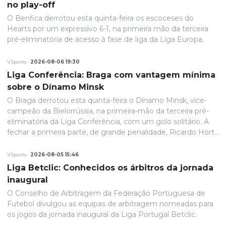
no play-off
O Benfica derrotou esta quinta-feira os escoceses do
Hearts por um expressivo 6-1, na primeira mão da terceira
pré-eliminatória de acesso à fase de liga da Liga Europa.
VSports
2026-08-06 19:30
Liga Conferência: Braga com vantagem mínima
sobre o Dínamo Minsk
O Braga derrotou esta quinta-feira o Dínamo Minsk, vice-
campeão da Bielorrússia, na primeira-mão da terceira pré-
eliminatória da Liga Conferência, com um golo solitário. A
fechar a primeira parte, de grande penalidade, Ricardo Horta
colocou a equipa portuguesa em vantagem na eliminatória
e até final o resultado permaneceria inalterado.
VSports
2026-08-05 15:46
Liga Betclic: Conhecidos os árbitros da jornada
inaugural
O Conselho de Arbitragem da Federação Portuguesa de
Futebol divulgou as equipas de arbitragem nomeadas para
os jogos da jornada inaugural da Liga Portugal Betclic.