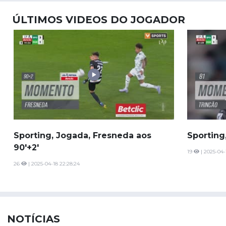
ÚLTIMOS VIDEOS DO JOGADOR
Sporting, Jogada, Fresneda aos
Sporting
90'+2'
19
| 2025-04-
26
| 2025-04-18 22:28:24
NOTÍCIAS