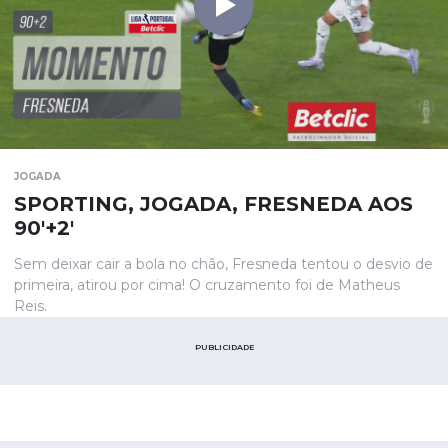
JOGADA
SPORTING, JOGADA, FRESNEDA AOS
90'+2'
Sem deixar cair a bola no chão, Fresneda tentou o desvio de
primeira, atirou por cima! O cruzamento foi de Matheus
Reis.
PUBLICIDADE